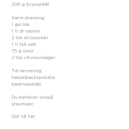
200 g brysselkål
Varm dressing:
1 gul lök
1 ½ dl vatten
2 tsk strösocker
1 ½ tsk salt
75 g smör
2 tsk vitvinsvinäger
Till servering:
hasselbackspotatis
bearnaisesås
Du behöver också:
stavmixer
Gör så här