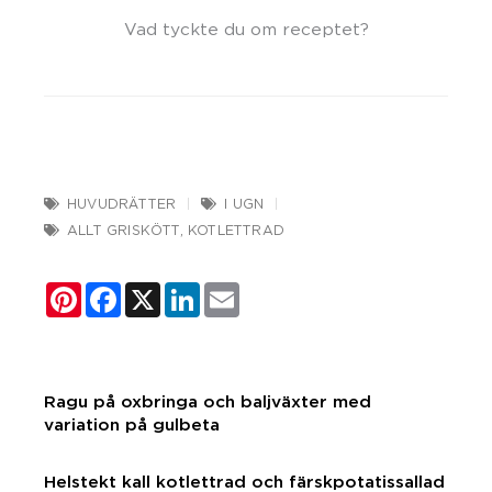
Vad tyckte du om receptet?
HUVUDRÄTTER
I UGN
ALLT GRISKÖTT
,
KOTLETTRAD
Pinterest
Facebook
X
LinkedIn
Email
Ragu på oxbringa och baljväxter med
variation på gulbeta
Helstekt kall kotlettrad och färskpotatissallad