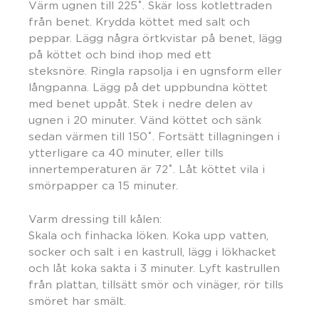
Värm ugnen till 225˚. Skär loss kotlettraden
från benet. Krydda köttet med salt och
peppar. Lägg några örtkvistar på benet, lägg
på köttet och bind ihop med ett
steksnöre. Ringla rapsolja i en ugnsform eller
långpanna. Lägg på det uppbundna köttet
med benet uppåt. Stek i nedre delen av
ugnen i 20 minuter. Vänd köttet och sänk
sedan värmen till 150˚. Fortsätt tillagningen i
ytterligare ca 40 minuter, eller tills
innertemperaturen är 72˚. Låt köttet vila i
smörpapper ca 15 minuter.
Varm dressing till kålen:
Skala och finhacka löken. Koka upp vatten,
socker och salt i en kastrull, lägg i lökhacket
och låt koka sakta i 3 minuter. Lyft kastrullen
från plattan, tillsätt smör och vinäger, rör tills
smöret har smält.