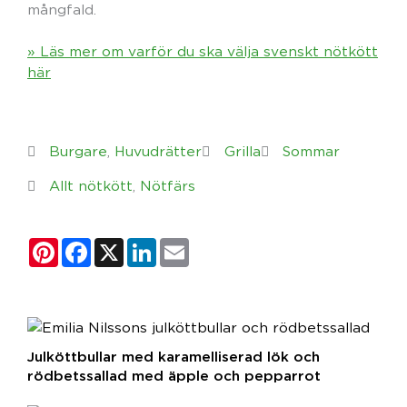
mångfald.
» Läs mer om varför du ska välja svenskt nötkött
här
Burgare
,
Huvudrätter
Grilla
Sommar
Allt nötkött
,
Nötfärs
Pinterest
Facebook
X
LinkedIn
Email
Julköttbullar med karamelliserad lök och
rödbetssallad med äpple och pepparrot