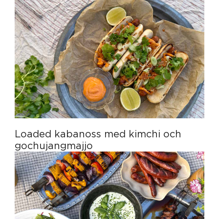
Loaded kabanoss med kimchi och
gochujangmajjo