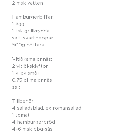
2 msk vatten
Hamburgerbiffar:
1 ägg
1 tsk grillkrydda
salt, svartpeppar
500g nötfärs
Vitlöksmajonnäs:
2 vitlöksklyftor
1 klick smör
0,75 dl majonnäs
salt
Tillbehör:
4 salladsblad, ex romansallad
1 tomat
4 hamburgerbröd
4–6 msk bbq-sås