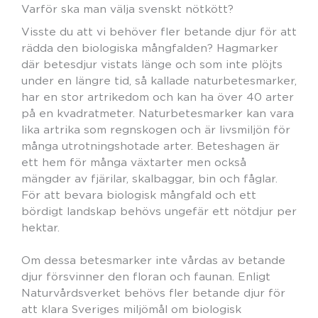
Varför ska man välja svenskt nötkött?
Visste du att vi behöver fler betande djur för att
rädda den biologiska mångfalden? Hagmarker
där betesdjur vistats länge och som inte plöjts
under en längre tid, så kallade naturbetesmarker,
har en stor artrikedom och kan ha över 40 arter
på en kvadratmeter. Naturbetesmarker kan vara
lika artrika som regnskogen och är livsmiljön för
många utrotningshotade arter. Beteshagen är
ett hem för många växtarter men också
mängder av fjärilar, skalbaggar, bin och fåglar.
För att bevara biologisk mångfald och ett
bördigt landskap behövs ungefär ett nötdjur per
hektar.
Om dessa betesmarker inte vårdas av betande
djur försvinner den floran och faunan. Enligt
Naturvårdsverket behövs fler betande djur för
att klara Sveriges miljömål om biologisk