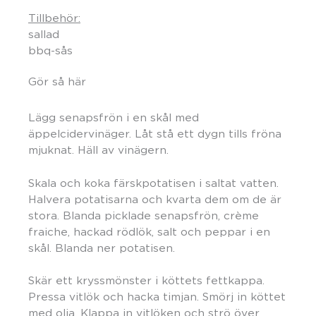
Tillbehör:
sallad
bbq-sås
Gör så här
Lägg senapsfrön i en skål med
äppelcidervinäger. Låt stå ett dygn tills fröna
mjuknat. Häll av vinägern.
Skala och koka färskpotatisen i saltat vatten.
Halvera potatisarna och kvarta dem om de är
stora. Blanda picklade senapsfrön, crème
fraiche, hackad rödlök, salt och peppar i en
skål. Blanda ner potatisen.
Skär ett kryssmönster i köttets fettkappa.
Pressa vitlök och hacka timjan. Smörj in köttet
med olja. Klappa in vitlöken och strö över