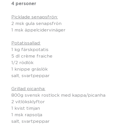
4 personer
Picklade senapsfrön:
2 msk gula senapsfrön
1 msk äppelcidervinäger
Potatissallad:
1 kg färskpotatis
5 dl crème fraiche
1/2 rödlök
1 knippe gräslök
salt, svartpeppar
Grillad picanha:
800g svensk rostlock med kappa/picanha
2 vitlöksklyftor
1 kvist timjan
1 msk rapsolja
salt, svartpeppar