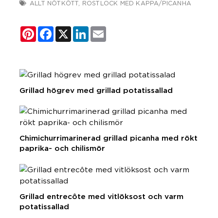
ALLT NÖTKÖTT
,
ROSTLOCK MED KAPPA/PICANHA
Pinterest
Facebook
X
LinkedIn
Email
Grillad högrev med grillad potatissallad
Chimichurrimarinerad grillad picanha med rökt
paprika- och chilismör
Grillad entrecôte med vitlöksost och varm
potatissallad