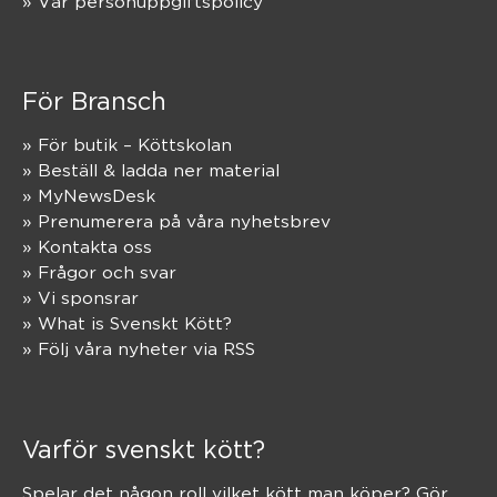
» Vår personuppgiftspolicy
För Bransch
» För butik – Köttskolan
» Beställ & ladda ner material
» MyNewsDesk
» Prenumerera på våra nyhetsbrev
» Kontakta oss
» Frågor och svar
» Vi sponsrar
» What is Svenskt Kött?
» Följ våra nyheter via RSS
Varför svenskt kött?
Spelar det någon roll vilket kött man köper? Gör