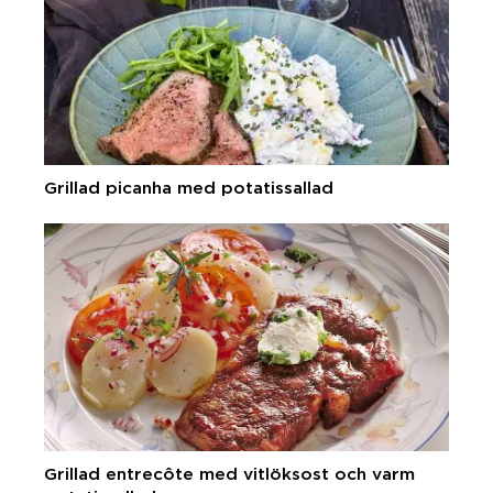
Grillad picanha med potatissallad
Grillad entrecôte med vitlöksost och varm