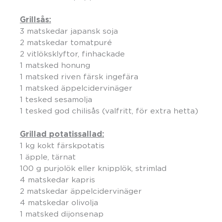
Grillsås:
3 matskedar japansk soja
2 matskedar tomatpuré
2 vitlöksklyftor, finhackade
1 matsked honung
1 matsked riven färsk ingefära
1 matsked äppelcidervinäger
1 tesked sesamolja
1 tesked god chilisås (valfritt, för extra hetta)
Grillad potatissallad:
1 kg kokt färskpotatis
1 äpple, tärnat
100 g purjolök eller knipplök, strimlad
4 matskedar kapris
2 matskedar äppelcidervinäger
4 matskedar olivolja
1 matsked dijonsenap