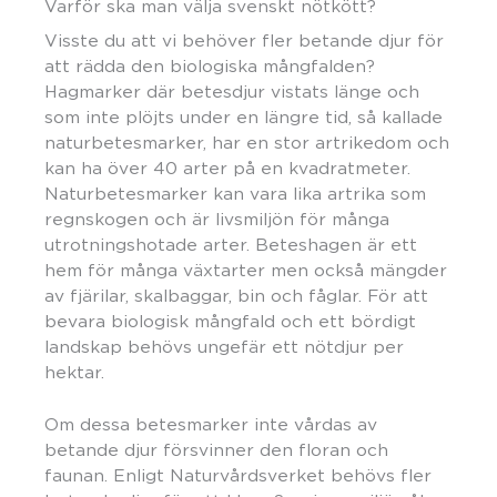
Varför ska man välja svenskt nötkött?
Visste du att vi behöver fler betande djur för
att rädda den biologiska mångfalden?
Hagmarker där betesdjur vistats länge och
som inte plöjts under en längre tid, så kallade
naturbetesmarker, har en stor artrikedom och
kan ha över 40 arter på en kvadratmeter.
Naturbetesmarker kan vara lika artrika som
regnskogen och är livsmiljön för många
utrotningshotade arter. Beteshagen är ett
hem för många växtarter men också mängder
av fjärilar, skalbaggar, bin och fåglar. För att
bevara biologisk mångfald och ett bördigt
landskap behövs ungefär ett nötdjur per
hektar.
Om dessa betesmarker inte vårdas av
betande djur försvinner den floran och
faunan. Enligt Naturvårdsverket behövs fler