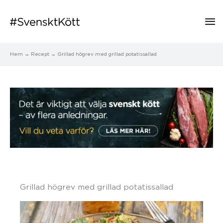
Hu
Hem
Recept
Grillad högrev med grillad potatissallad
Grillad högrev med grillad potatissallad