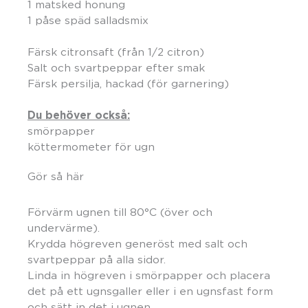
1 matsked honung
1 påse späd salladsmix
Färsk citronsaft (från 1/2 citron)
Salt och svartpeppar efter smak
Färsk persilja, hackad (för garnering)
Du behöver också:
smörpapper
köttermometer för ugn
Gör så här
Förvärm ugnen till 80°C (över och
undervärme).
Krydda högreven generöst med salt och
svartpeppar på alla sidor.
Linda in högreven i smörpapper och placera
det på ett ugnsgaller eller i en ugnsfast form
och sätt in det i ugnen.