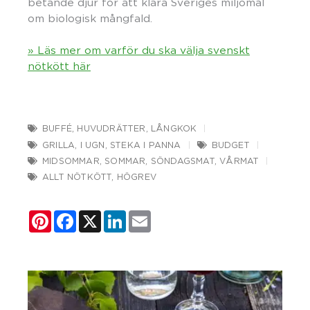
betande djur för att klara Sveriges miljömål
om biologisk mångfald.
» Läs mer om varför du ska välja svenskt
nötkött här
BUFFÉ
,
HUVUDRÄTTER
,
LÅNGKOK
GRILLA
,
I UGN
,
STEKA I PANNA
BUDGET
MIDSOMMAR
,
SOMMAR
,
SÖNDAGSMAT
,
VÅRMAT
ALLT NÖTKÖTT
,
HÖGREV
Pinterest
Facebook
X
LinkedIn
Email