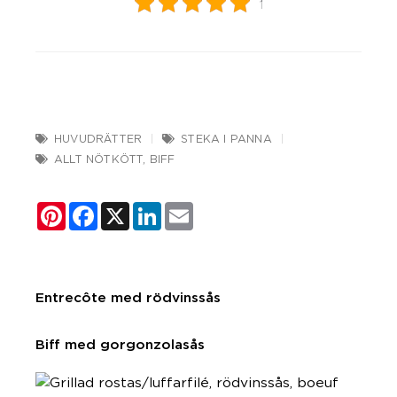
1
HUVUDRÄTTER
STEKA I PANNA
ALLT NÖTKÖTT
,
BIFF
Pinterest
Facebook
X
LinkedIn
Email
Entrecôte med rödvinssås
Biff med gorgonzolasås