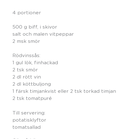
4 portioner
500 g biff, i skivor
salt och malen vitpeppar
2 msk smör
Rödvinssås:
1 gul lök, finhackad
2 tsk smör
2 dl rött vin
2 dl köttbuljong
1 färsk timjankvist eller 2 tsk torkad timjan
2 tsk tomatpuré
Till servering:
potatisklyftor
tomatsallad