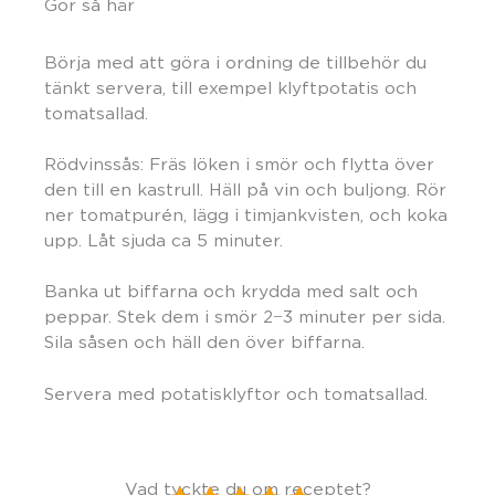
Gör så här
Börja med att göra i ordning de tillbehör du
tänkt servera, till exempel klyftpotatis och
tomatsallad.
Rödvinssås: Fräs löken i smör och flytta över
den till en kastrull. Häll på vin och buljong. Rör
ner tomatpurén, lägg i timjankvisten, och koka
upp. Låt sjuda ca 5 minuter.
Banka ut biffarna och krydda med salt och
peppar. Stek dem i smör 2−3 minuter per sida.
Sila såsen och häll den över biffarna.
Servera med potatisklyftor och tomatsallad.
Vad tyckte du om receptet?