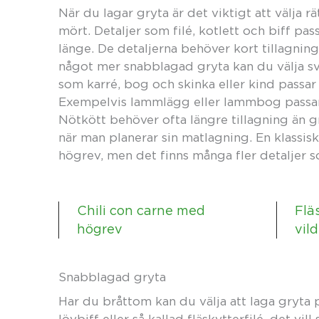
När du lagar gryta är det viktigt att välja rät
mört. Detaljer som filé, kotlett och biff pas
länge. De detaljerna behöver kort tillagning 
något mer snabblagad gryta kan du välja sve
som karré, bog och skinka eller kind passar 
Exempelvis lammlägg eller lammbog passar 
Nötkött behöver ofta längre tillagning än gr
när man planerar sin matlagning. En klassisk
högrev, men det finns många fler detaljer s
Chili con carne med
Flä
högrev
vild
Snabblagad gryta
Har du bråttom kan du välja att laga gryta