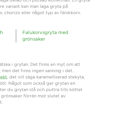
ll säga delad och putsad kotlettrad. En gryta
are variant kan man laga gryta på
, chorizo eller något typ av färskkorv.
ch
Falukorvsgryta med
grönsaker
ätska i grytan. Det finns en myt om att
 men det finns ingen sanning i det.
fekt
, det vill säga karamelliserad stekyta,
kött. Något som också ger grytan en
åter du grytan stå och puttra tills köttet
lla grönsaker förrän mot slutet av
t.