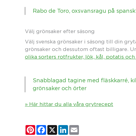
Rabo de Toro, oxsvansragu på spanskt
Välj grönsaker efter säsong
Välj svenska grönsaker i säsong till din gry
grönsaker och dessutom oftast billigare. U
olika sorters rotfrukter, lök, kål, potatis o
Snabblagad tagine med fläskkarré, kik
grönsaker och örter
» Här hittar du alla våra grytrecept
Pinterest
Facebook
X
LinkedIn
Email