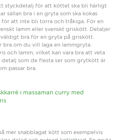
t styckdetalj för att köttet ska bli härligt
sar sällan bra i en gryta som ska kokas
för att inte bli torra och tråkiga. För en
nskt lamm eller svenskt griskött. Detaljer
väldigt bra för en gryta på griskött.
bra om du vill laga en lammgryta.
is och lamm, vilket kan vara bra att veta
 detalj som de flesta ser som grytkött är
om passar bra.
skkarré i massaman curry med
ris
 på mer snabblagat kött som exempelvis