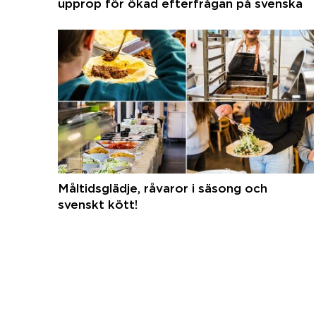
upprop för ökad efterfrågan på svenska
råvaror
Måltidsglädje, råvaror i säsong och
svenskt kött!