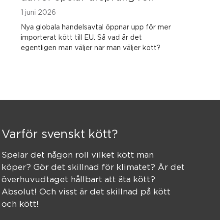
1 juni 2026
Nya globala handelsavtal öppnar upp för mer
importerat kött till EU. Så vad är det
egentligen man väljer när man väljer kött?
Varför svenskt kött?
Spelar det någon roll vilket kött man
köper? Gör det skillnad för klimatet? Är det
överhuvudtaget hållbart att äta kött?
Absolut! Och visst är det skillnad på kött
och kött!