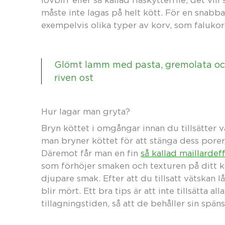
lövbiff eller så kallad fläskytterfilé, det vi
måste inte lagas på helt kött. För en snabb
exempelvis olika typer av korv, som falukorv
Glömt lamm med pasta, gremolata o
riven ost
Hur lagar man gryta?
Bryn köttet i omgångar innan du tillsätter v
man bryner köttet för att stänga dess porer,
Däremot får man en fin
så kallad maillardef
som förhöjer smaken och texturen på ditt 
djupare smak. Efter att du tillsatt vätskan l
blir mört. Ett bra tips är att inte tillsätta a
tillagningstiden, så att de behåller sin späns