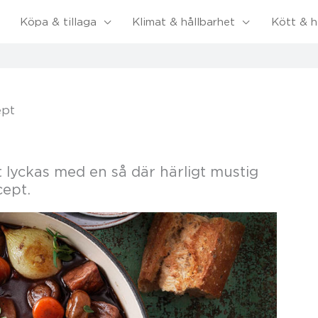
Köpa & tillaga
Klimat & hållbarhet
Kött & h
ept
 lyckas med en så där härligt mustig
cept.