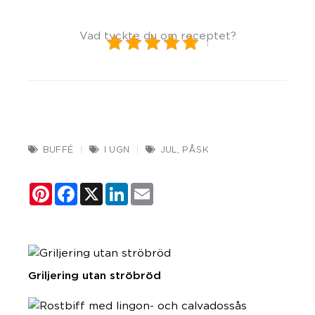
Vad tyckte du om receptet?
1
BUFFÉ
I UGN
JUL
,
PÅSK
Pinterest
Facebook
X
LinkedIn
Email
Griljering utan ströbröd