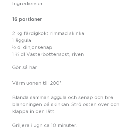
Ingredienser
16 portioner
2 kg färdigkokt rimmad skinka
1 äggula
½ dl dinjonsenap
1 ½ dl Västerbottensost, riven
Gör så här
Värm ugnen till 200°.
Blanda samman äggula och senap och bre
blandningen på skinkan. Strö osten över och
klappa in den lätt.
Griljera i ugn ca 10 minuter.