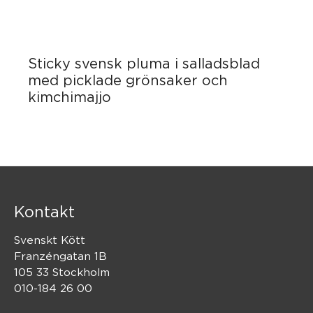
Sticky svensk pluma i salladsblad
med picklade grönsaker och
kimchimajjo
Kontakt
Svenskt Kött
Franzéngatan 1B
105 33 Stockholm
010-184 26 00