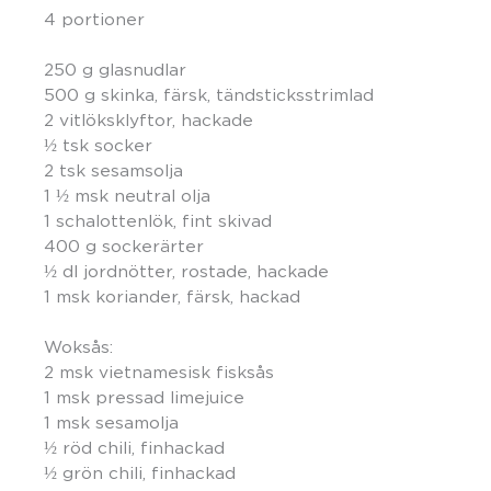
4 portioner
250 g glasnudlar
500 g skinka, färsk, tändsticksstrimlad
2 vitlöksklyftor, hackade
½ tsk socker
2 tsk sesamsolja
1 ½ msk neutral olja
1 schalottenlök, fint skivad
400 g sockerärter
½ dl jordnötter, rostade, hackade
1 msk koriander, färsk, hackad
Woksås:
2 msk vietnamesisk fisksås
1 msk pressad limejuice
1 msk sesamolja
½ röd chili, finhackad
½ grön chili, finhackad