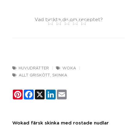
Vad tyckte du om receptet?
HUVUDRÄTTER
WOKA
ALLT GRISKÖTT
,
SKINKA
Pinterest
Facebook
X
LinkedIn
Email
Wokad färsk skinka med rostade nudlar