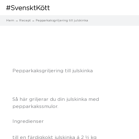
Hem
Recept
Pepparkaksgriljering till julskinka
Pepparkaksgriljering till julskinka
Så här griljerar du din julskinka med
pepparkakssmulor.
Ingredienser
till en färdigkokt julskinka á 2 ½ kg