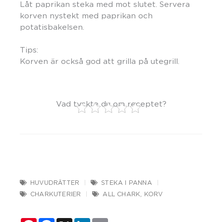
Låt paprikan steka med mot slutet. Servera
korven nystekt med paprikan och
potatisbakelsen.
Tips:
Korven är också god att grilla på utegrill.
Vad tyckte du om receptet?
HUVUDRÄTTER
STEKA I PANNA
CHARKUTERIER
ALL CHARK
,
KORV
Pinterest
Facebook
X
LinkedIn
Email