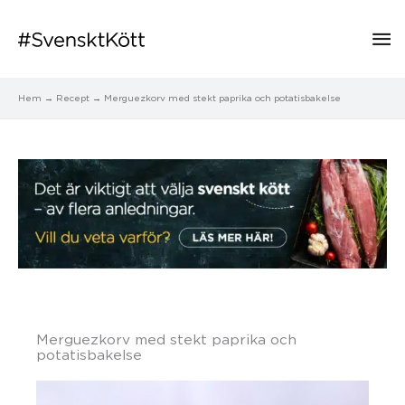
Hu
Hem
Recept
Merguezkorv med stekt paprika och potatisbakelse
Merguezkorv med stekt paprika och
potatisbakelse