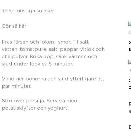
t med mustiga smaker.
Gör så här
Fräs färsen och löken i smör. Tillsätt
G
s
vatten, tomatpuré, salt, peppar, vitlök och
chilipulver. Koka upp, sänk värmen och
sjud under lock ca 5 minuter.
Vänd ner bönorna och sjud ytterligare ett
C
par minuter.
Strö över persilja. Servera med
R
potatisklyftor och yoghurt.
g
D