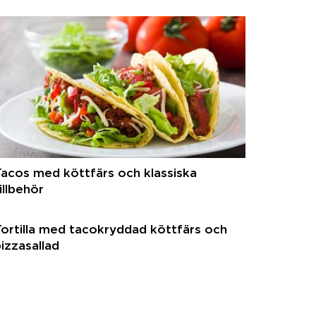
acos med köttfärs och klassiska
illbehör
ortilla med tacokryddad köttfärs och
izzasallad