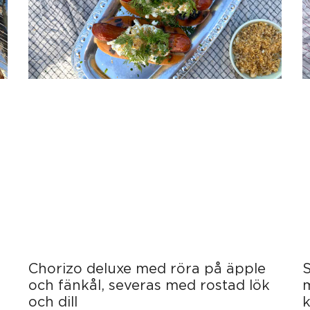
Chorizo deluxe med röra på äpple
S
och fänkål, severas med rostad lök
och dill