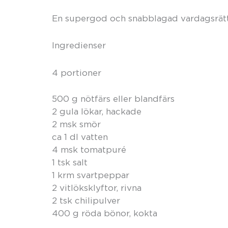
En supergod och snabblagad vardagsrät
Ingredienser
4 portioner
500 g nötfärs eller blandfärs
2 gula lökar, hackade
2 msk smör
ca 1 dl vatten
4 msk tomatpuré
1 tsk salt
1 krm svartpeppar
2 vitlöksklyftor, rivna
2 tsk chilipulver
400 g röda bönor, kokta