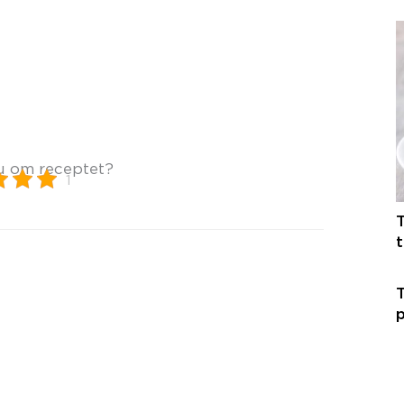
u om receptet?
1
T
t
T
p