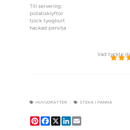
Till servering:
potatisklyftor
tjock tyoghurt
hackad persilja
Vad tyckte d
HUVUDRÄTTER
STEKA I PANNA
Pinterest
Facebook
X
LinkedIn
Email