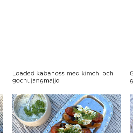
Loaded kabanoss med kimchi och
gochujangmajjo
g