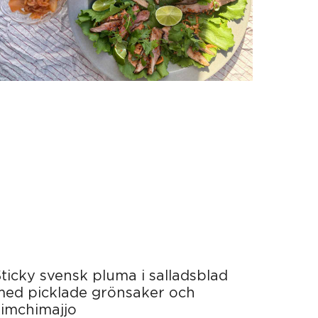
ticky svensk pluma i salladsblad
med picklade grönsaker och
kimchimajjo