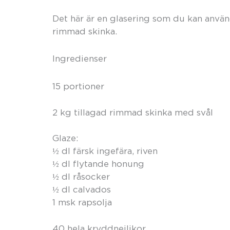
Det här är en glasering som du kan använ
rimmad skinka.
Ingredienser
15 portioner
2 kg tillagad rimmad skinka med svål
Glaze:
½ dl färsk ingefära, riven
½ dl flytande honung
½ dl råsocker
½ dl calvados
1 msk rapsolja
40 hela kryddnejlikor