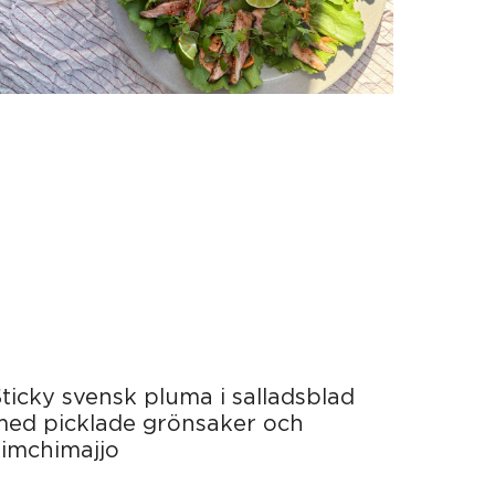
ticky svensk pluma i salladsblad
med picklade grönsaker och
kimchimajjo