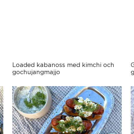
Loaded kabanoss med kimchi och
gochujangmajjo
g