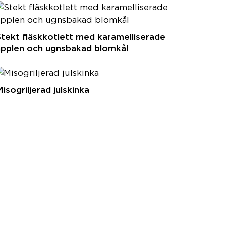
tekt fläskkotlett med karamelliserade
äpplen och ugnsbakad blomkål
isogriljerad julskinka