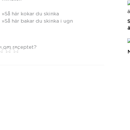
»Så här kokar du skinka
»Så här bakar du skinka i ugn
S
u om receptet?
M