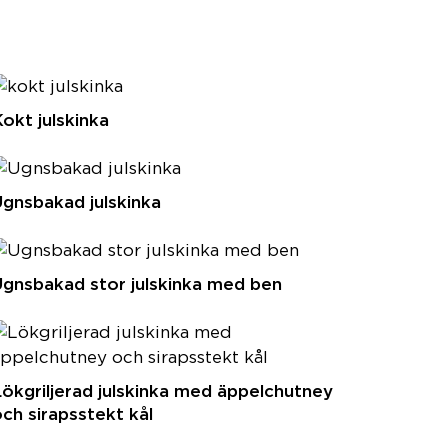
okt julskinka
gnsbakad julskinka
gnsbakad stor julskinka med ben
ökgriljerad julskinka med äppelchutney
ch sirapsstekt kål