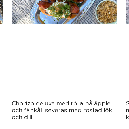
Chorizo deluxe med röra på äpple
S
och fänkål, severas med rostad lök
och dill