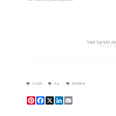
Vad tyckte d
I UGN
JUL
SKINKA
Pinterest
Facebook
X
LinkedIn
Email