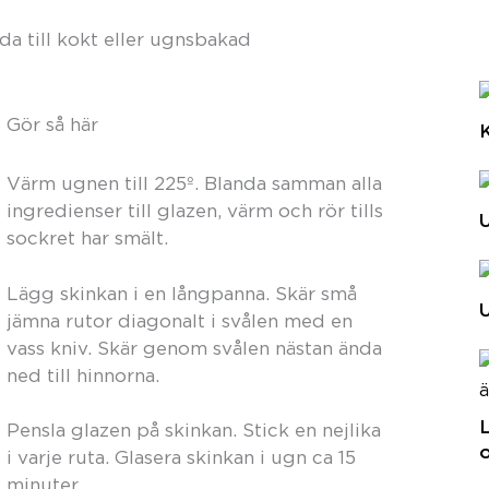
da till kokt eller ugnsbakad
Gör så här
K
Värm ugnen till 225º. Blanda samman alla
ingredienser till glazen, värm och rör tills
U
sockret har smält.
Lägg skinkan i en långpanna. Skär små
U
jämna rutor diagonalt i svålen med en
vass kniv. Skär genom svålen nästan ända
ned till hinnorna.
L
Pensla glazen på skinkan. Stick en nejlika
o
i varje ruta. Glasera skinkan i ugn ca 15
minuter.