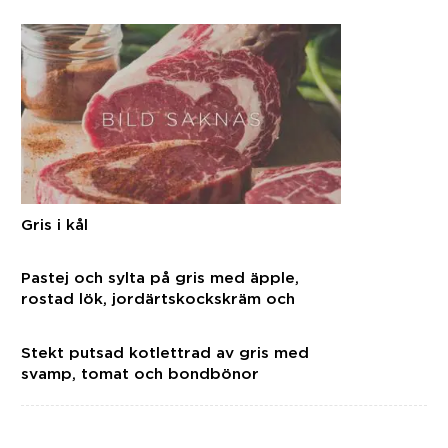
Gris i kål
Pastej och sylta på gris med äpple,
rostad lök, jordärtskockskräm och
blommig sallad
Stekt putsad kotlettrad av gris med
svamp, tomat och bondbönor