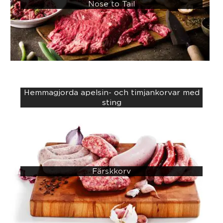
Nose to Tail
Hemmagjorda apelsin- och timjankorvar med
sting
Färskkorv