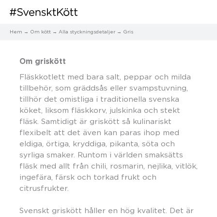
Hem
Om kött
Alla styckningsdetaljer
Gris
Om griskött
Fläskkotlett med bara salt, peppar och milda
tillbehör, som gräddsås eller svampstuvning,
tillhör det omistliga i traditionella svenska
köket, liksom fläskkorv, julskinka och stekt
fläsk. Samtidigt är griskött så kulinariskt
flexibelt att det även kan paras ihop med
eldiga, örtiga, kryddiga, pikanta, söta och
syrliga smaker. Runtom i världen smaksätts
fläsk med allt från chili, rosmarin, nejlika, vitlök,
ingefära, färsk och torkad frukt och
citrusfrukter.
Svenskt griskött håller en hög kvalitet. Det är