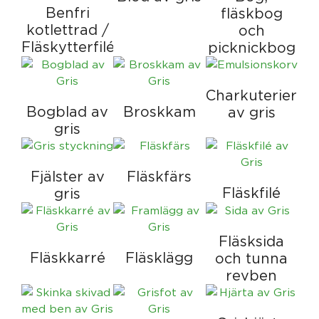
Benfri
fläskbog
kotlettrad /
och
Fläskytterfilé
picknickbog
Charkuterier
Bogblad av
Broskkam
av gris
gris
Fjälster av
Fläskfärs
Fläskfilé
gris
Fläsksida
Fläskkarré
Fläsklägg
och tunna
revben