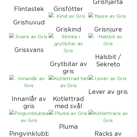
Grishjärta
Flintastek
Grisfötter
Grishuvud
Griskind
Grisnjure
Grissvans
Halsbit /
Grytbitar av
Sekreto
gris
Lever av gris
Innanlår av
Kotlettrad
gris
med svål
Pluma
Pingvinklubba
Racks av