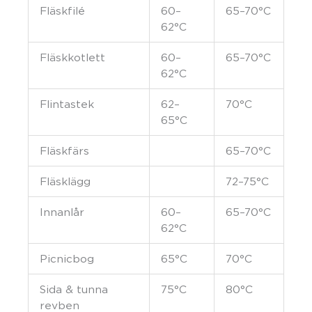
Fläskfilé
60–
65–70°C
62°C
Fläskkotlett
60–
65–70°C
62°C
Flintastek
62–
70°C
65°C
Fläskfärs
65–70°C
Fläsklägg
72–75°C
Innanlår
60–
65–70°C
62°C
Picnicbog
65°C
70°C
Sida & tunna
75°C
80°C
revben