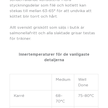
styckningsdelar som filé och kotlett kan
stekas till mellan 63–65° för att undvika att
köttet blir torrt och hårt.
Allt svenskt griskött som säljs i butik är
salmonellafritt och alla slaktade grisar testas
för trikiner.
Innertemperaturer för de vanligaste
detaljerna
Medium
Well
Done
Karré
68–
75–80°C
70°C