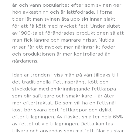
år, och vann popularitet efter som svinen ger
hög avkastning och är lättfodrade. I forna
tider lät man svinen äta upp sig innan slakt
för att få kött med mycket fett. Under slutet
av 1900-talet förändrades produktionen så att
man fick längre och magrare grisar. Nutida
grisar får ett mycket mer näringsrikt foder
och produktionen är mer kontrollerad än
gårdagens.
Idag är trenden i viss mån på väg tillbaks till
det traditionella. Fettinsprängt kött och
styckdelar med omkringliggande fettkappa –
som blir saftigare och smakrikare – är åter
mer eftertraktat. De som vill ha en fettsnål
kost bör skära bort fettkappor och dylikt
efter tillagningen. Av fläsket smälter hela 65%
av fettet ut vid tillagningen. Detta kan tas
tillvara och användas som matfett. När du skär