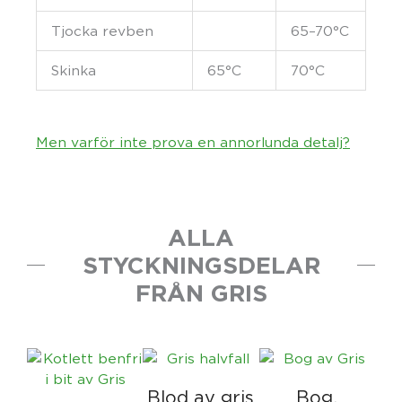
Tjocka revben
65–70°C
Skinka
65°C
70°C
Men varför inte prova en annorlunda detalj?
ALLA
STYCKNINGSDELAR
FRÅN GRIS
Blod av gris
Bog,