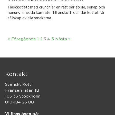
Fläskkotlett med crunch är en rätt där äpple, senap och
honung är goda kamrater till griskött, och där köttet får
sällskap av alla smakerna.
« Föregående
1
2
3
4
5
Nästa »
Kontakt
Svenskt Kött
Franzéngatan 1B
105 33 Stockholm
010-184 26 00
Vi finns även på: