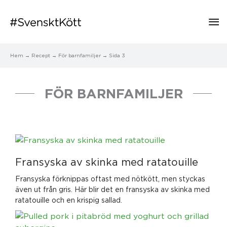
Hu
Hem
Recept
För barnfamiljer
Sida 3
FÖR BARNFAMILJER
Sida
Sida
Sida
Sida
Sida
Fransyska av skinka med ratatouille
Fransyska förknippas oftast med nötkött, men styckas
även ut från gris. Här blir det en fransyska av skinka med
ratatouille och en krispig sallad.