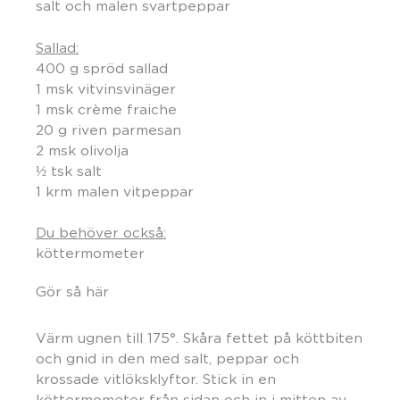
salt och malen svartpeppar
Sallad:
400 g spröd sallad
1 msk vitvinsvinäger
1 msk crème fraiche
20 g riven parmesan
2 msk olivolja
½ tsk salt
1 krm malen vitpeppar
Du behöver också:
köttermometer
Gör så här
Värm ugnen till 175°. Skåra fettet på köttbiten
och gnid in den med salt, peppar och
krossade vitlöksklyftor. Stick in en
köttermometer från sidan och in i mitten av