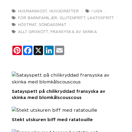
HUSMANSKOST
,
HUVUDRÄTTER
I UGN
FÖR BARNFAMILJER
,
GLUTENFRITT
,
LAKTOSFRITT
HÖSTMAT
,
SÖNDAGSMAT
ALLT GRISKÖTT
,
FRANSYSKA AV SKINKA
Pinterest
Facebook
X
LinkedIn
Email
Satayspett på chilikryddad fransyska av
skinka med blomkålscouscous
Stekt utskuren biff med ratatouille