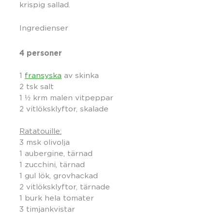
krispig sallad.
Ingredienser
4 personer
1
fransyska
av skinka
2 tsk salt
1 ½ krm malen vitpeppar
2 vitlöksklyftor, skalade
Ratatouille:
3 msk olivolja
1 aubergine, tärnad
1 zucchini, tärnad
1 gul lök, grovhackad
2 vitlöksklyftor, tärnade
1 burk hela tomater
3 timjankvistar