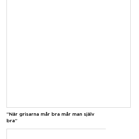
”När grisarna mår bra mår man själv
bra”