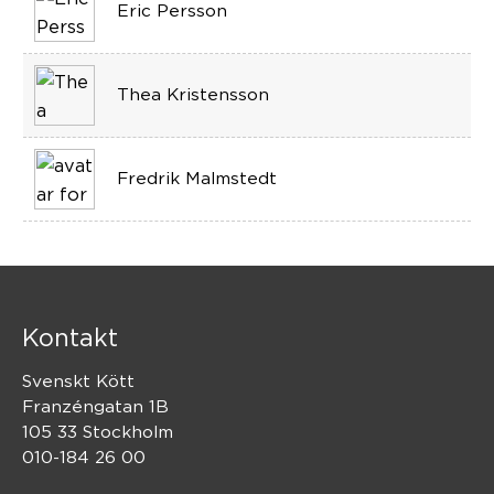
Eric Persson
Thea Kristensson
Fredrik Malmstedt
Kontakt
Svenskt Kött
Franzéngatan 1B
105 33 Stockholm
010-184 26 00