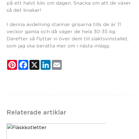
på ett halvt kilo om dagen. Snacka om att de växer
så det knakar!
I denna avdelning stannar grisarna tills de är 11
veckor gamla och då väger de hela 30-35 kg.
Därefter så flyttar vi över dem till slaktsvinstallet,
som jag ska berätta mer om i nästa inlägg.
P
F
X
L
E
i
a
i
m
n
c
n
a
t
e
k
i
e
b
e
l
r
o
d
e
o
I
s
k
n
t
Relaterade artiklar