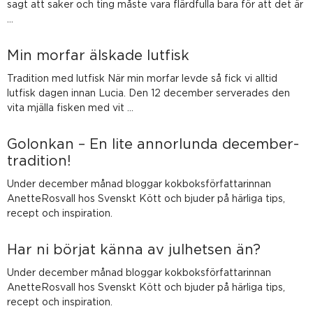
sagt att saker och ting måste vara flärdfulla bara för att det är
…
Min morfar älskade lutfisk
Tradition med lutfisk När min morfar levde så fick vi alltid
lutfisk dagen innan Lucia. Den 12 december serverades den
vita mjälla fisken med vit …
Golonkan – En lite annorlunda december-
tradition!
Under december månad bloggar kokboksförfattarinnan
AnetteRosvall hos Svenskt Kött och bjuder på härliga tips,
recept och inspiration.
Har ni börjat känna av julhetsen än?
Under december månad bloggar kokboksförfattarinnan
AnetteRosvall hos Svenskt Kött och bjuder på härliga tips,
recept och inspiration.