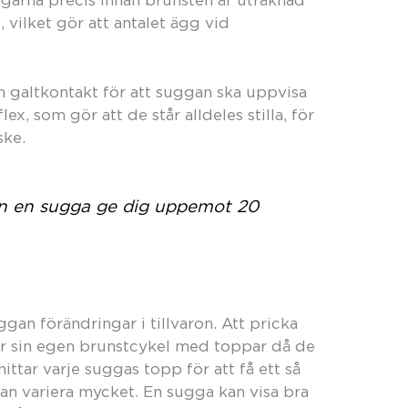
garna precis innan brunsten är uträknad
, vilket gör att antalet ägg vid
en galtkontakt för att suggan ska uppvisa
ex, som gör att de står alldeles stilla, för
ske.
an en sugga ge dig uppemot 20
ggan förändringar i tillvaron. Att pricka
har sin egen brunstcykel med toppar då de
ttar varje suggas topp för att få ett så
an variera mycket. En sugga kan visa bra