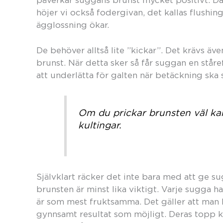
påverkar suggans brunst mycket positivt. Da
höjer vi också fodergivan, det kallas flushing
ägglossning ökar.
De behöver alltså lite ”kickar”. Det krävs äv
brunst. När detta sker så får suggan en stårefl
att underlätta för galten när betäckning ska 
Om du prickar brunsten väl k
kultingar.
Självklart räcker det inte bara med att ge su
brunsten är minst lika viktigt. Varje sugga 
är som mest fruktsamma. Det gäller att man hi
gynnsamt resultat som möjligt. Deras topp k