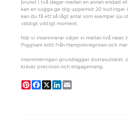
brunst i två dagar medan en annan endast et
kan en sugga ge dig uppemot 20 kultingar. 
kan du få ett så lågt antal som exempel sju s
väldigt viktigt moment.
När vi inseminerar väljer vi mellan två raser
Piggham kött från Hampshiregrisen och märk
Insemineringen grundlägger slutresultatet, 
kräver precision och engagemang.
P
F
X
L
E
i
a
i
m
n
c
n
a
t
e
k
i
e
b
e
l
r
o
d
e
o
I
s
k
n
t