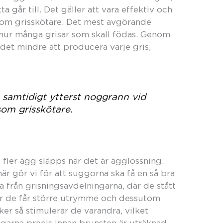
 går till. Det gäller att vara effektiv och
som grisskötare. Det mest avgörande
hur många grisar som skall födas. Genom
r det mindre att producera varje gris,
h samtidigt ytterst noggrann vid
om grisskötare.
tt fler ägg släpps när det är ägglossning.
här gör vi för att suggorna ska få en så bra
na från grisningsavdelningarna, där de stått
är de får större utrymme och dessutom
r så stimulerar de varandra, vilket