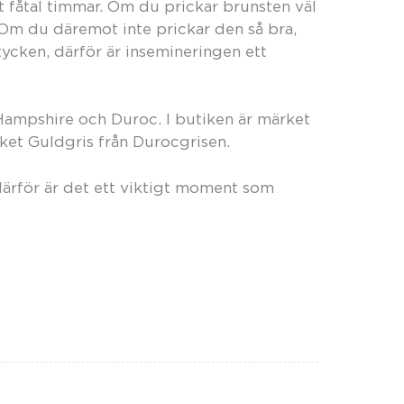
t fåtal timmar. Om du prickar brunsten väl
Om du däremot inte prickar den så bra,
tycken, därför är insemineringen ett
, Hampshire och Duroc. I butiken är märket
et Guldgris från Durocgrisen.
därför är det ett viktigt moment som