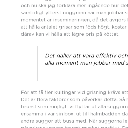
och nu ska jag förklara mer ingående hur detta
samtidigt ytterst noggrann när man jobbar 
momentet är insemineringen, då det avgörs 
att hålla antalet grisar som föds högt, kosta
därav kan vi hålla ett lägre pris på köttet.
Det gäller att vara effektiv oc
alla moment man jobbar med s
För att få fler kultingar vid grisning krävs a
Det är flera faktorer som påverkar detta. Så 
brunst som möjligt: vi flyttar ut alla suggor
ensamma i var sin box, ut till halmbädden d
andra suggor att busa med. När suggorna leke