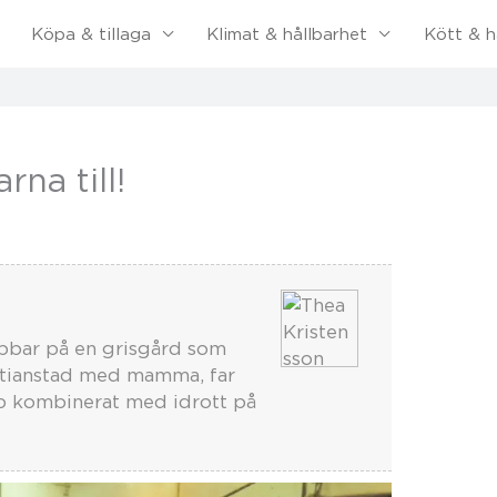
Köpa & tillaga
Klimat & hållbarhet
Kött & h
rna till!
jobbar på en grisgård som
istianstad med mamma, far
ap kombinerat med idrott på