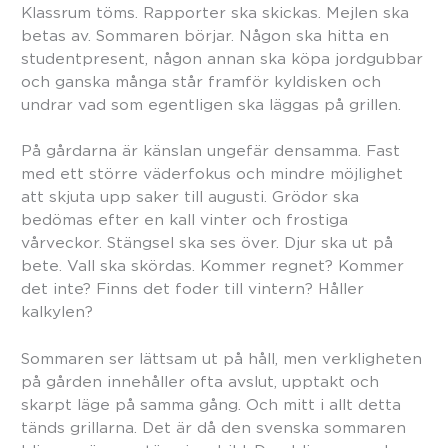
Klassrum töms. Rapporter ska skickas. Mejlen ska
betas av. Sommaren börjar. Någon ska hitta en
studentpresent, någon annan ska köpa jordgubbar
och ganska många står framför kyldisken och
undrar vad som egentligen ska läggas på grillen.
På gårdarna är känslan ungefär densamma. Fast
med ett större väderfokus och mindre möjlighet
att skjuta upp saker till augusti. Grödor ska
bedömas efter en kall vinter och frostiga
vårveckor. Stängsel ska ses över. Djur ska ut på
bete. Vall ska skördas. Kommer regnet? Kommer
det inte? Finns det foder till vintern? Håller
kalkylen?
Sommaren ser lättsam ut på håll, men verkligheten
på gården innehåller ofta avslut, upptakt och
skarpt läge på samma gång. Och mitt i allt detta
tänds grillarna. Det är då den svenska sommaren