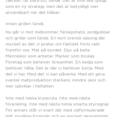
faktiskt får bära sitt värde. Det är inte lika tjusigt
som en ny strategi, men det är betydligt mer
användbart när det blåser.
Innan grillen tänds
Nu går vi mot midsommar, färskpotatis, jordgubbar
och grillar som tänds. En kort svensk säsong där
mycket av det vi pratar om faktiskt finns rakt
framför oss. Mat på bordet. Djur på bete.
Människor som arbetar. Marker som brukas.
Företag som behöver lönsamhet. En kedja som
behöver hålla. Det är där vi behöver börja. Med
det vi har. Med det vi kan påverka. Med att göra
svensk matproduktion starkare, mindre skör och
mer självklar i helheten.
Inte med nästa kryssruta. Inte med nästa
förenkling. Inte med nästa himla smarta styrsignal.
För annars står vi snart där med välformulerade
mål, prydliga formulär och en mycket genomtänkt