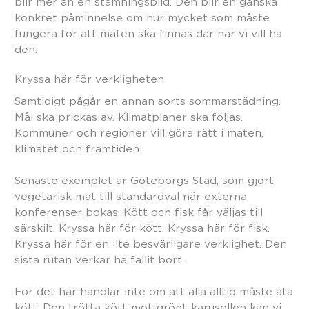
blir mer än en stämningsbild. Den blir en ganska
konkret påminnelse om hur mycket som måste
fungera för att maten ska finnas där när vi vill ha
den.
Kryssa här för verkligheten
Samtidigt pågår en annan sorts sommarstädning.
Mål ska prickas av. Klimatplaner ska följas.
Kommuner och regioner vill göra rätt i maten,
klimatet och framtiden.
Senaste exemplet är Göteborgs Stad, som gjort
vegetarisk mat till standardval när externa
konferenser bokas. Kött och fisk får väljas till
särskilt. Kryssa här för kött. Kryssa här för fisk.
Kryssa här för en lite besvärligare verklighet. Den
sista rutan verkar ha fallit bort.
För det här handlar inte om att alla alltid måste äta
kött. Den trötta kött-mot-grönt-karusellen kan vi