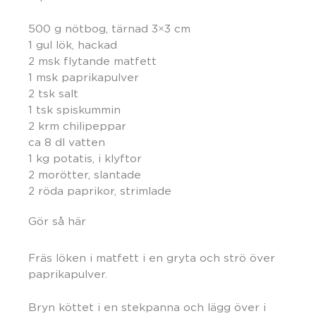
500 g nötbog, tärnad 3×3 cm
1 gul lök, hackad
2 msk flytande matfett
1 msk paprikapulver
2 tsk salt
1 tsk spiskummin
2 krm chilipeppar
ca 8 dl vatten
1 kg potatis, i klyftor
2 morötter, slantade
2 röda paprikor, strimlade
Gör så här
Fräs löken i matfett i en gryta och strö över
paprikapulver.
Bryn köttet i en stekpanna och lägg över i