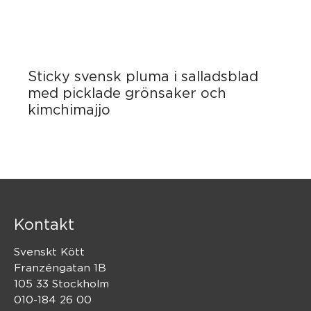
Sticky svensk pluma i salladsblad
med picklade grönsaker och
kimchimajjo
Kontakt
Svenskt Kött
Franzéngatan 1B
105 33 Stockholm
010-184 26 00