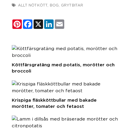
ALLT NÖTKÖTT
,
BOG
,
GRYTBITAR
Pinterest
Facebook
X
LinkedIn
Email
Köttfärsgratäng med potatis, morötter och
broccoli
Krispiga fläskköttbullar med bakade
morötter, tomater och fetaost