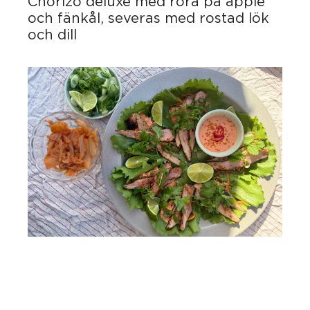
Chorizo deluxe med röra på äpple
och fänkål, severas med rostad lök
och dill