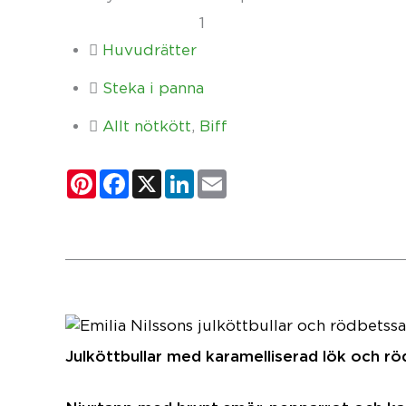
1
Huvudrätter
Steka i panna
Allt nötkött
,
Biff
Pinterest
Facebook
X
LinkedIn
Email
Julköttbullar med karamelliserad lök och r