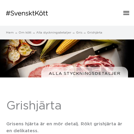
Hu
Hem
Om kött
Alla styckningsdetaljer
Gris
Grishjärta
ALLA STYCKNINGSDETALJER
Grishjärta
Grisens hjärta är en mör detalj. Rökt grishjärta är
en delikatess.