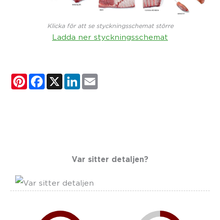
Klicka för att se styckningsschemat större
Ladda ner styckningsschemat
Pinterest
Facebook
X
LinkedIn
Email
Var sitter detaljen?