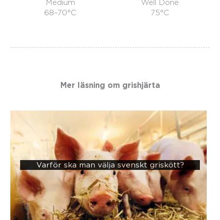
Medium
Well Done
68–70°C
75°C
Mer läsning om
grishjärta
Varför ska man välja svenskt griskött?