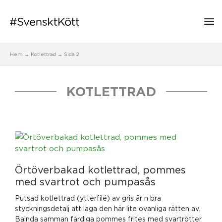
Hu
Hem
Kotlettrad
Sida 2
KOTLETTRAD
Sida
Sida
Sida
Sida
Örtöverbakad kotlettrad, pommes
med svartrot och pumpasås
Putsad kotlettrad (ytterfilé) av gris är n bra
styckningsdetalj att laga den här lite ovanliga rätten av.
Balnda samman färdiga pommes frites med svartrötter