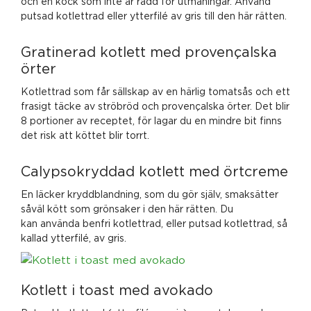
och en kock som inte är rädd för utmaningar. Använd
putsad kotlettrad eller ytterfilé av gris till den här rätten.
Gratinerad kotlett med provençalska
örter
Kotlettrad som får sällskap av en härlig tomatsås och ett
frasigt täcke av ströbröd och provençalska örter. Det blir
8 portioner av receptet, för lagar du en mindre bit finns
det risk att köttet blir torrt.
Calypsokryddad kotlett med örtcreme
En läcker kryddblandning, som du gör själv, smaksätter
såväl kött som grönsaker i den här rätten. Du
kan använda benfri kotlettrad, eller putsad kotlettrad, så
kallad ytterfilé, av gris.
Kotlett i toast med avokado