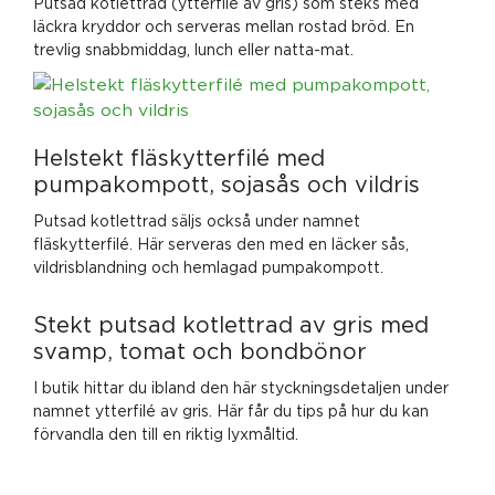
Putsad kotlettrad (ytterfilé av gris) som steks med
läckra kryddor och serveras mellan rostad bröd. En
trevlig snabbmiddag, lunch eller natta-mat.
Helstekt fläskytterfilé med
pumpakompott, sojasås och vildris
Putsad kotlettrad säljs också under namnet
fläskytterfilé. Här serveras den med en läcker sås,
vildrisblandning och hemlagad pumpakompott.
Stekt putsad kotlettrad av gris med
svamp, tomat och bondbönor
I butik hittar du ibland den här styckningsdetaljen under
namnet ytterfilé av gris. Här får du tips på hur du kan
förvandla den till en riktig lyxmåltid.