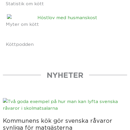
Statistik om kött
Myter om kött
Köttpodden
NYHETER
Sida
Sida
Sida
Sida
Sida
Kommunens kök gör svenska råvaror
synliga för matgästerna