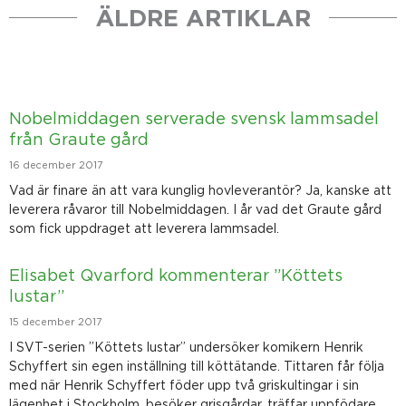
ÄLDRE ARTIKLAR
Sida
Sida
Sida
Sida
Sida
Nobelmiddagen serverade svensk lammsadel
från Graute gård
16 december 2017
Vad är finare än att vara kunglig hovleverantör? Ja, kanske att
leverera råvaror till Nobelmiddagen. I år vad det Graute gård
som fick uppdraget att leverera lammsadel.
Elisabet Qvarford kommenterar ”Köttets
lustar”
15 december 2017
I SVT-serien ”Köttets lustar” undersöker komikern Henrik
Schyffert sin egen inställning till köttätande. Tittaren får följa
med när Henrik Schyffert föder upp två griskultingar i sin
lägenhet i Stockholm, besöker grisgårdar, träffar uppfödare