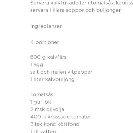
Servera kalvfrikadeller i tomatsås, kapriss
servera i klara soppor och buljonger.
Ingredienser
4 portioner
600 g kalvfärs
1 ägg
salt och malen vitpeppar
1 liter kalvbuljong
Tomatsås:
1 gul lök
2 msk olivolja
400 g krossade tomater
2 tsk konc köttfond
1 dl vatten