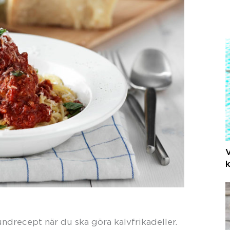
V
k
drecept när du ska göra kalvfrikadeller.