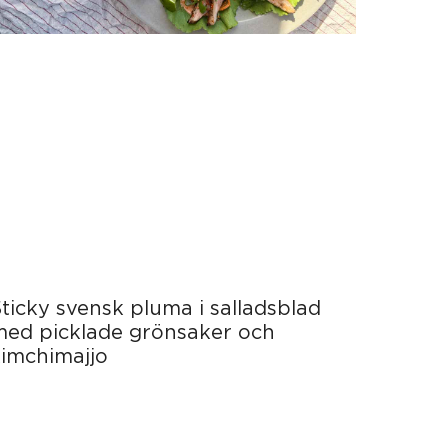
ticky svensk pluma i salladsblad
med picklade grönsaker och
kimchimajjo