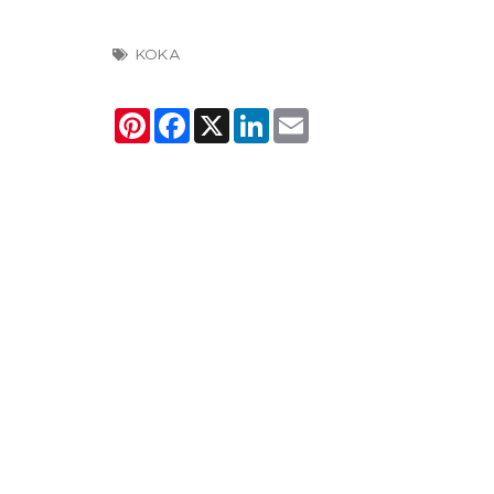
KOKA
Pinterest
Facebook
X
LinkedIn
Email