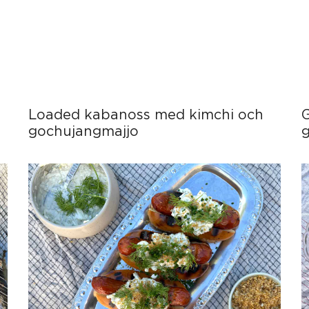
Loaded kabanoss med kimchi och
gochujangmajjo
g