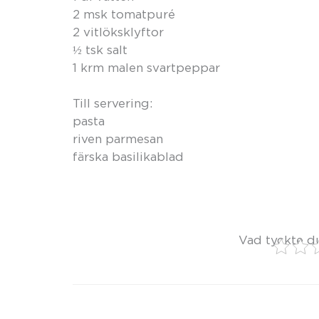
2 msk tomatpuré
2 vitlöksklyftor
½ tsk salt
1 krm malen svartpeppar
Till servering:
pasta
riven parmesan
färska basilikablad
Vad tyckte d