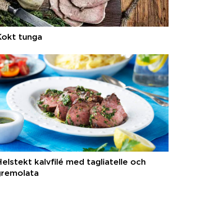
Kokt tunga
elstekt kalvfilé med tagliatelle och
gremolata