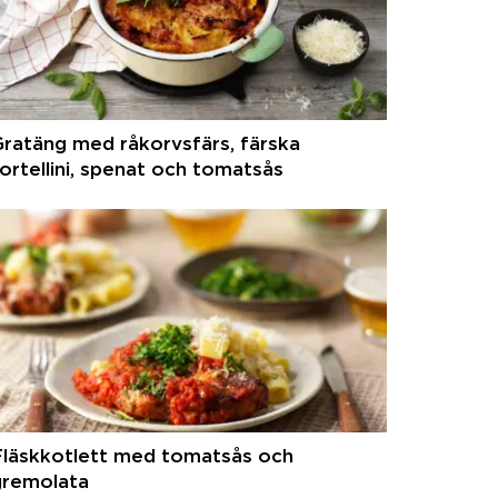
ratäng med råkorvsfärs, färska
ortellini, spenat och tomatsås
Fläskkotlett med tomatsås och
gremolata