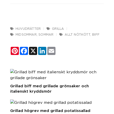
HUVUDRÄTTER
GRILLA
MIDSOMMAR
,
SOMMAR
ALLT NÖTKÖTT
,
BIFF
Pinterest
Facebook
X
LinkedIn
Email
Grillad biff med grillade grönsaker och
italienskt kryddsmör
Grillad högrev med grillad potatissallad