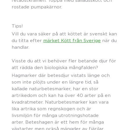
fetaostkrämen. Toppa med salladsskott och
rostade pumpakärnor.
Tips!
Vill du vara säker på att köttet är svenskt kan
du titta efter
märket Kött från Sverige
när du
handlar.
Visste du att vi behöver fler betande djur för
att rädda den biologiska mångfalden?
Hagmarker där betesdjur vistats länge och
som inte plöjts under en längre tid, så
kallade naturbetesmarker, har en stor
artrikedom och kan ha över 40 arter på en
kvadratmeter. Naturbetesmarker kan vara
lika artrika som regnskogen och är
livsmiljön för många utrotningshotade
arter. Beteshagen är ett hem för många
växtarter men också mängder av fjärilar,