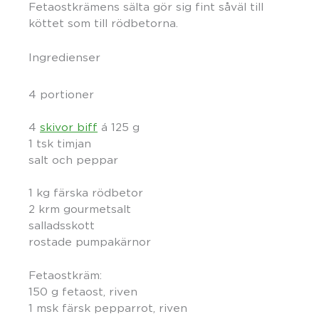
Fetaostkrämens sälta gör sig fint såväl till
köttet som till rödbetorna.
Ingredienser
4 portioner
4
skivor biff
á 125 g
1 tsk timjan
salt och peppar
1 kg färska rödbetor
2 krm gourmetsalt
salladsskott
rostade pumpakärnor
Fetaostkräm:
150 g fetaost, riven
1 msk färsk pepparrot, riven