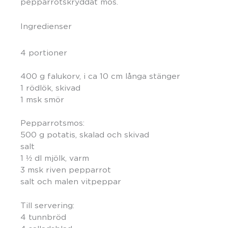
pepparrotskryddat mos.
Ingredienser
4 portioner
400 g falukorv, i ca 10 cm långa stänger
1 rödlök, skivad
1 msk smör
Pepparrotsmos:
500 g potatis, skalad och skivad
salt
1 ½ dl mjölk, varm
3 msk riven pepparrot
salt och malen vitpeppar
Till servering:
4 tunnbröd