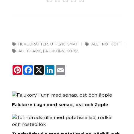
HUVUDRÄTTER
,
UTFLYKTSMAT
ALLT NÖTKÖTT
ALL CHARK
,
FALUKORV
,
KORV
Pinterest
Facebook
X
LinkedIn
Email
Falukorv i ugn med senap, ost och äpple
Tunnbrödsrulle med potatissallad, rödkål och