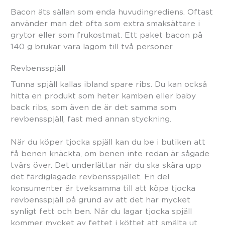
Bacon äts sällan som enda huvudingrediens. Oftast
använder man det ofta som extra smaksättare i
grytor eller som frukostmat. Ett paket bacon på
140 g brukar vara lagom till två personer.
Revbensspjäll
Tunna spjäll kallas ibland spare ribs. Du kan också
hitta en produkt som heter kamben eller baby
back ribs, som även de är det samma som
revbensspjäll, fast med annan styckning.
När du köper tjocka spjäll kan du be i butiken att
få benen knäckta, om benen inte redan är sågade
tvärs över. Det underlättar när du ska skära upp
det färdiglagade revbensspjället. En del
konsumenter är tveksamma till att köpa tjocka
revbensspjäll på grund av att det har mycket
synligt fett och ben. När du lagar tjocka spjäll
kommer mycket av fettet i köttet att smälta ut