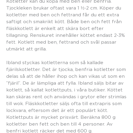
Kotletter kan du köpa med ben eller benfria.
Tjockleken brukar oftast vara 1 ½-2 cm. Köper du
kotletter med ben och fettrand får du ett extra
saftigt och smakrikt kött. Både ben och fett från
fläskkotlett är enkelt att skära bort efter
tillagning. Renskuret innehåller köttet endast 2-3%
fett. Kotlett med ben, fettrand och svål passar
utmärkt att grilla.
Ibland styckas kotletterna som så kallade
fjärilskotletter. Det är tjocka, benfria kotletter som
delas så att de håller ihop och kan vikas ut som en
”fjäril”. De är lämpliga att fylla. Ibland säljs bitar av
kotlett, så kallat kotlettputs, i våra butiker. Köttet
kan skäras rent och användas i grytor eller strimlas
till wok. Fläskkotletter säljs ofta till extrapris som
lockvara, eftersom det är ett populärt kött.
Kotlettputs är mycket prisvärt. Beräkna 800 g
kotletter ben fett och ben till 4 personer. Av
benfri kotlett räcker det med 600 g.