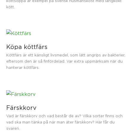
köttsoppa är exempel på svensk husmanskost med långkokt
kött.
Köpa köttfärs
Köttfärs är ett känsligt livsmedel, som lätt angrips av bakterier,
eftersom den är så finfördelad. Var extra uppmärksam när du
hanterar köttfärs.
Färskkorv
Vad är färskkorv och vad består de av? Vilka sorter finns och
vad ska man tänka på när man äter färskkorv? Här får du
svaren.