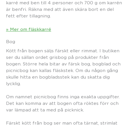
karré med ben till 4 personer och 700 g om karrén
är benfri. Räkna med att även skära bort en del
fett efter tillagning.
» Mer om fläskkarré
Bog
Kött från bogen säljs färskt eller rimmat. I butiken
ser du sällan ordet grisbog på produkter från
bogen. Större hela bitar av färsk bog, bogblad och
picnicbog kan kallas fläskstek. Om du någon gång
skulle hitta en bogbladsstek kan du skatta dig
lycklig.
Om namnet picnicbog finns inga exakta uppgifter.
Det kan komma av att bogen ofta röktes förr och
var lämpad att ta med på picknick.
Färskt kött från bog ser man ofta tärnat, strimlat