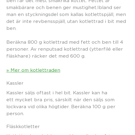
ben får det mest smakrika köttet. Fettet är
smakbärare och benen ger mustighet.Ibland ser
man en styckningsdel som kallas kotlettspjäll, men
det är inte revbensspjäll, utan kotlettrad i bit med
ben.
Beräkna 800 g kotlettrad med fett och ben till 4
personer. Av renputsad kotlettrad (ytterfilé eller
fläskhare) räcker det med 600 g.
» Mer om kotlettraden
Kassler
Kassler säljs oftast i hel bit. Kassler kan ha
ett mycket bra pris, särskilt när den säljs som
lockvara vid olika högtider. Beräkna 100 g per
person.
Fläskkotletter