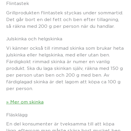
Flintastek
Grillprodukten flintastek styckas under sommartid.
Det går bort en del fett och ben efter tillagning,
så räkna med 200 g per person när du handlar.
Julskinka och helgskinka
Vi känner också till rimmad skinka som brukar heta
julskinka eller helgskinka, med eller utan ben.
Färdigkokt rimmad skinka är numer en vanlig
produkt. Ska du laga skinkan själv, räkna med 150 g
per person utan ben och 200 g med ben. Av
färdiglagad skinka är det lagom att köpa ca 100 g
per person.
» Mer om skinka
Fläsklägg
En del konsumenter är tveksamma till att köpa
lägg, eftersom man måste skära bort mycket ben,