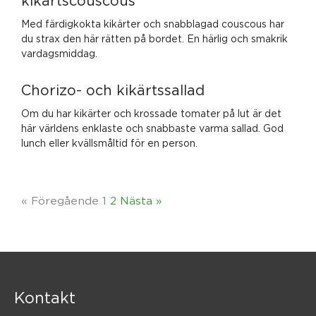
kikärtscouscous
Med färdigkokta kikärter och snabblagad couscous har
du strax den här rätten på bordet. En härlig och smakrik
vardagsmiddag.
Chorizo- och kikärtssallad
Om du har kikärter och krossade tomater på lut är det
här världens enklaste och snabbaste varma sallad. God
lunch eller kvällsmåltid för en person.
« Föregående
1
2
Nästa »
Kontakt