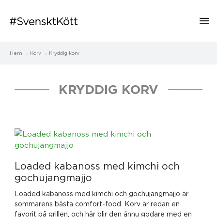
Hu
Hem
Korv
Kryddig korv
KRYDDIG KORV
Sida
Sida
Loaded kabanoss med kimchi och
gochujangmajjo
Loaded kabanoss med kimchi och gochujangmajjo är
sommarens bästa comfort-food. Korv är redan en
favorit på grillen, och här blir den ännu godare med en