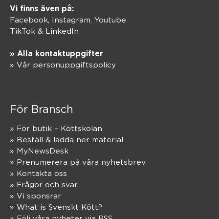
Vi finns även på:
Facebook,
Instagram
,
Youtube
TikTok
&
LinkedIn
» Alla kontaktuppgifter
» Vår personuppgiftspolicy
För Bransch
» För butik – Köttskolan
» Beställ & ladda ner material
» MyNewsDesk
» Prenumerera på våra nyhetsbrev
» Kontakta oss
» Frågor och svar
» Vi sponsrar
» What is Svenskt Kött?
» Följ våra nyheter via RSS