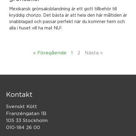
Mexikansk grönsaksblandning är ett gott tillbehör till
kryddig chorizo. Det bästa är att hela den här måltiden är
snabblagad och passar perfekt när du kommer hem och
alla i huset vill ha mat NU!
« Föregående
1
2
Nästa »
Kontakt
Svenskt Kött
Franzéngatan 1B
105 33 Stockholm
010-184 26 00