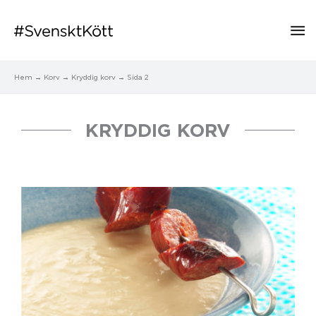
Hu
Hem
Korv
Kryddig korv
Sida 2
KRYDDIG KORV
Sida
Sida