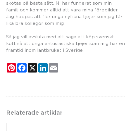
skötas på bästa sätt. Ni har fungerat som min
familj och kommer alltid att vara mina förebilder.
Jag hoppas att fler unga nyfikna tjejer som jag får
lika bra kollegor som mig.
Så jag vill avsluta med att säga att köp svenskt
kött så att unga entusiastiska tjejer som mig har en
framtid inom lantbruket i Sverige.
P
F
X
L
E
i
a
i
m
n
c
n
a
t
e
k
i
e
b
e
l
r
o
d
e
o
I
s
k
n
t
Relaterade artiklar