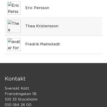
Eric Persson
Thea Kristensson
Fredrik Malmstedt
Kontakt
Svenskt Kött
Franzéngatan 1B
105 33 Stockholm
010-184 26 00