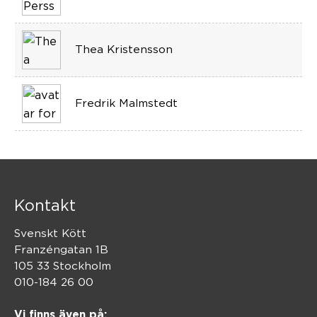
Thea Kristensson
Fredrik Malmstedt
Kontakt
Svenskt Kött
Franzéngatan 1B
105 33 Stockholm
010-184 26 00
Vi finns även på: