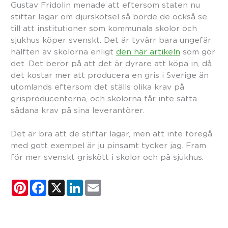
Gustav Fridolin menade att eftersom staten nu
stiftar lagar om djurskötsel så borde de också se
till att institutioner som kommunala skolor och
sjukhus köper svenskt. Det är tyvärr bara ungefär
hälften av skolorna enligt
den här artikeln
som gör
det. Det beror på att det är dyrare att köpa in, då
det kostar mer att producera en gris i Sverige än
utomlands eftersom det ställs olika krav på
grisproducenterna, och skolorna får inte sätta
sådana krav på sina leverantörer.
Det är bra att de stiftar lagar, men att inte föregå
med gott exempel är ju pinsamt tycker jag. Fram
för mer svenskt griskött i skolor och på sjukhus.
P
F
X
L
E
i
a
i
m
n
c
n
a
t
e
k
i
e
b
e
l
r
o
d