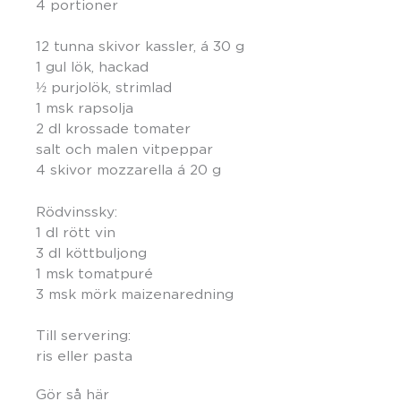
4 portioner
12 tunna skivor kassler, á 30 g
1 gul lök, hackad
½ purjolök, strimlad
1 msk rapsolja
2 dl krossade tomater
salt och malen vitpeppar
4 skivor mozzarella á 20 g
Rödvinssky:
1 dl rött vin
3 dl köttbuljong
1 msk tomatpuré
3 msk mörk maizenaredning
Till servering:
ris eller pasta
Gör så här