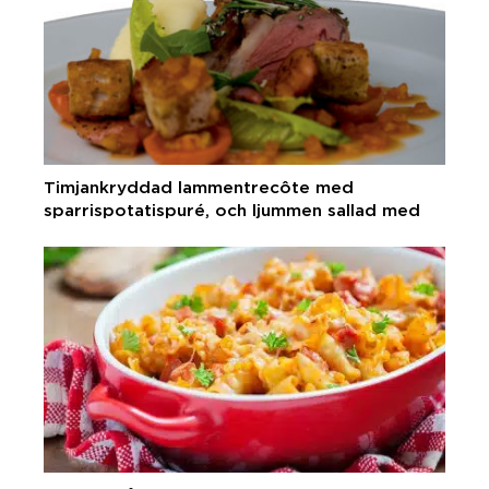
Timjankryddad lammentrecôte med
sparrispotatispuré, och ljummen sallad med
pikant mergues