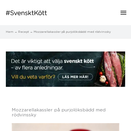
Hu
Hem
Recept
Mozzarellakassler på purjolöksbädd med rödvinssky
Mozzarellakassler på purjolöksbädd med
rödvinssky