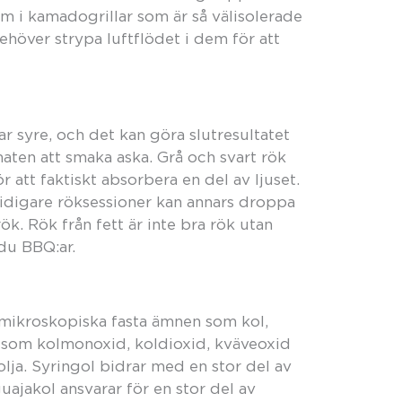
em i kamadogrillar som är så välisolerade
höver strypa luftflödet i dem för att
r syre, och det kan göra slutresultatet
maten att smaka aska. Grå och svart rök
ör att faktiskt absorbera en del av ljuset.
 tidigare röksessioner kan annars droppa
ök. Rök från fett är inte bra rök utan
du BBQ:ar.
v mikroskopiska fasta ämnen som kol,
r som kolmonoxid, koldioxid, kväveoxid
lja. Syringol bidrar med en stor del av
ajakol ansvarar för en stor del av