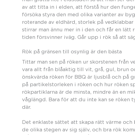
av att titta in i elden, att förstå hur den fun
försöka styra den med olika varianter av bygg
roterande av eldhärd, storlek på vedklabbar
stirrar man ännu mer in i den och får en lätt
tiden försvinner iväg. Går upp i rök så att s
Rök på gränsen till osynlig är den bästa
Tittar man sen på röken ur skorstenen från ve
vara allt från blåaktig till vit, grå, gul, brun 
önskvärda röken för BBQ är ljusblå och på gr
på partikelstorleken i röken och hur röken sp
rökpartiklarna är de minsta, mindre än en mik
våglängd. Bara för att du inte kan se röken t
där.
Det enklaste sättet att skapa rätt värme och
de olika stegen av sig själv, och bra rök ko