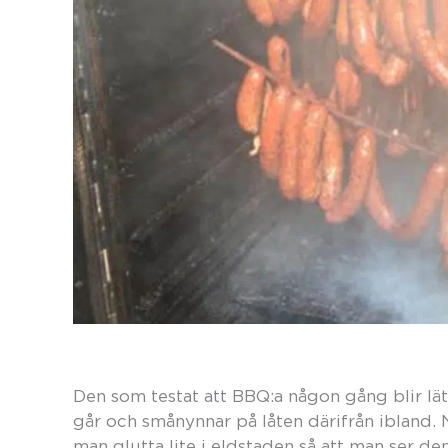
Den som testat att BBQ:a någon gång blir lät
går och smånynnar på låten därifrån ibland. N
man glutta lite i eldstaden så att man ser de