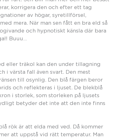
gerar, korrigera den och efter ett tag
nationer av högar, syretillförsel,
 med mera. När man sen fått en bra eld så
 rogivande och hypnotiskt känsla där bara
äga!! Buuu…
d eller träkol kan den under tillagning
och i värsta fall även svart. Den mest
änsen till osynlig. Den blå färgen beror
rids och reflekteras i ljuset. De blekblå
ron i storlek, som storleken på ljusets
ydligt betyder det inte att den inte finns
 blå rök är att elda med ved. Då kommer
mmer att uppstå vid rätt temperatur. Man