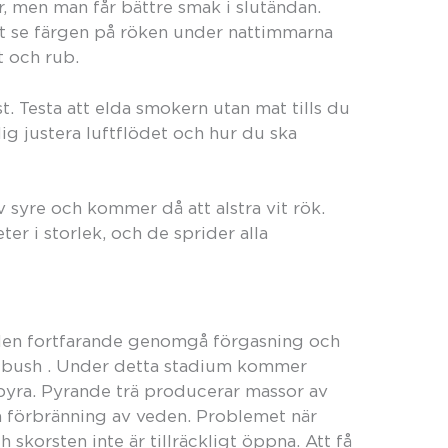
r, men man får bättre smak i slutändan.
att se färgen på röken under nattimmarna
t och rub.
t. Testa att elda smokern utan mat tills du
ig justera luftflödet och hur du ska
syre och kommer då att alstra vit rök.
er i storlek, och de sprider alla
 den fortfarande genomgå förgasning och
ng bush . Under detta stadium kommer
 pyra. Pyrande trä producerar massor av
a förbränning av veden. Problemet när
 skorsten inte är tillräckligt öppna. Att få