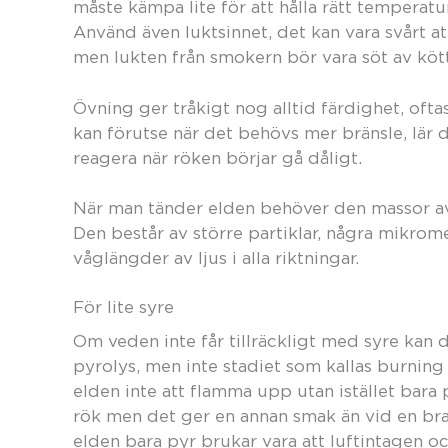
måste kämpa lite för att hålla rätt temperatu
Använd även luktsinnet, det kan vara svårt 
men lukten från smokern bör vara söt av köt
Övning ger tråkigt nog alltid färdighet, oftas
kan förutse när det behövs mer bränsle, lär d
reagera när röken börjar gå dåligt.
När man tänder elden behöver den massor av 
Den består av större partiklar, några mikromet
våglängder av ljus i alla riktningar.
För lite syre
Om veden inte får tillräckligt med syre kan
pyrolys, men inte stadiet som kallas burni
elden inte att flamma upp utan istället bara
rök men det ger en annan smak än vid en br
elden bara pyr brukar vara att luftintagen och