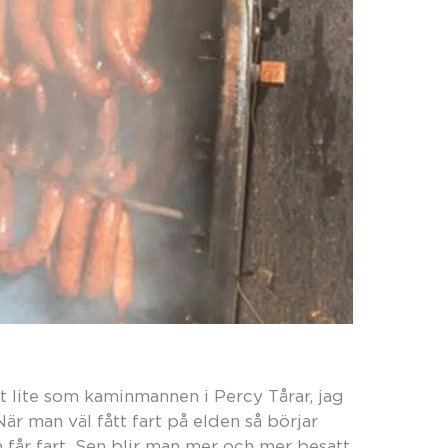
t lite som kaminmannen i Percy Tårar, jag
är man väl fått fart på elden så börjar
n får fart. Sen blir man mer och mer besatt