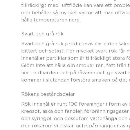
tillräckligt med luftflöde kan vara ett probl
och behåller så mycket värme att man ofta be
hålla temperaturen nere.
Svart och grå rök
Svart och grå rök produceras när elden sakna
bittert och sotigt. För mycket svart rök får 
innehåller partiklar som är tillräckligt stora f
Glöm inte att hålla din smoker ren, fett från
ner i eldhärden och på råvaran och ge svart r
kommer i slutändan förstöra smaken på det 
Rökens beståndsdelar
Rök innehåller runt 100 föreningar i form a
kreosot, aska och fenoler, förbränningsgase
och syringol, och dessutom vattenånga och o
den rökarom vi älskar, och spårmängder av gu