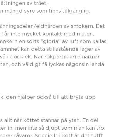
ttningen av träet,
 mängd syre som finns tillgänglig.
ränningsdelen/eldhärden av smokern. Det
h får inte mycket kontakt med maten.
okern en sorts ”gloria” av luft som kallas
jämnhet kan detta stillastående lager av
två i tjocklek. När rökpartiklarna närmar
aten, och väldigt få lyckas någonsin landa
k, den hjälper också till att bryta upp
 allt når köttet stannar på ytan. En del
er in, men inte så djupt som man kan tro.
rar råvaror. Speciellt i kött är det tufft