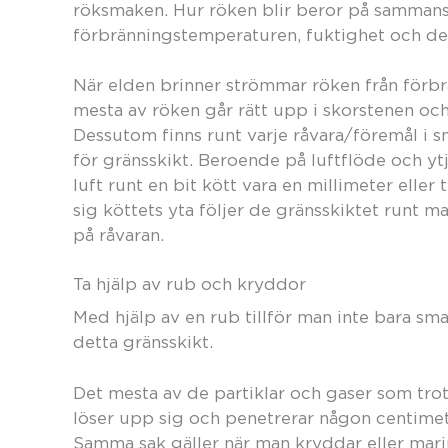
röksmaken. Hur röken blir beror på sammansä
förbränningstemperaturen, fuktighet och den
När elden brinner strömmar röken från förb
mesta av röken går rätt upp i skorstenen oc
Dessutom finns runt varje råvara/föremål i sm
för gränsskikt. Beroende på luftflöde och yt
luft runt en bit kött vara en millimeter eller 
sig köttets yta följer de gränsskiktet runt m
på råvaran.
Ta hjälp av rub och kryddor
Med hjälp av en rub tillför man inte bara sma
detta gränsskikt.
Det mesta av de partiklar och gaser som trots
löser upp sig och penetrerar någon centimet
Samma sak gäller när man kryddar eller marine