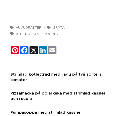
HUVUDRÄTTER
GRYTA
ALLT NÖTKÖTT
,
HÖGREV
Pinterest
Facebook
X
LinkedIn
Email
Strimlad kotlettrad med ragu på två sorters
tomater
Pizzamacka på polarkaka med strimlad kassler
och rucola
Pumpasoppa med strimlad kassler