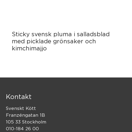
Sticky svensk pluma i salladsblad
med picklade grönsaker och
kimchimajjo
Kontakt
Svenskt Kött
Franzéngatan 1B
105 33 Stockholm
010-184 26 00