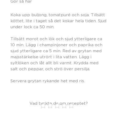
Gör så här
Koka upp buljong, tomatpuré och soja. Tillsätt
köttet, lite i taget så det kokar hela tiden. Sjud
under lock ca 50 min.
Tillsätt morot och lök och sjud ytterligare ca
10 min. Lägg i champinjoner och paprika och
sjud ytterligare ca 5 min. Red av grytan med
majsstärkelse utrört i lita vatten. Lägg i
syltlöken och låt allt bli varmt. Krydda med
salt och peppar, och strö över persilja.
Servera grytan rykande het med ris.
Vad tyckte du om receptet?