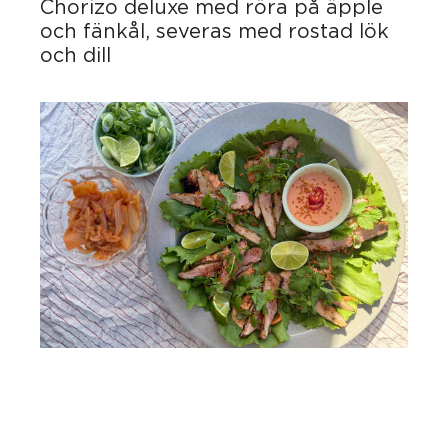
Chorizo deluxe med röra på äpple
och fänkål, severas med rostad lök
och dill