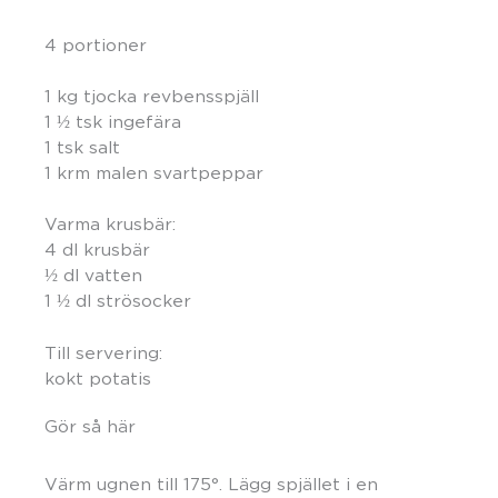
4 portioner
1 kg tjocka revbensspjäll
1 ½ tsk ingefära
1 tsk salt
1 krm malen svartpeppar
Varma krusbär:
4 dl krusbär
½ dl vatten
1 ½ dl strösocker
Till servering:
kokt potatis
Gör så här
Värm ugnen till 175°. Lägg spjället i en