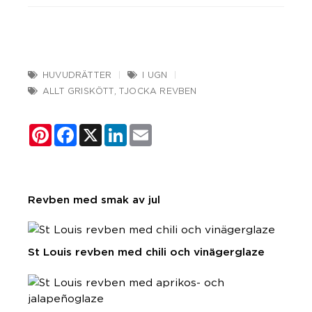
HUVUDRÄTTER
I UGN
ALLT GRISKÖTT
,
TJOCKA REVBEN
Pinterest
Facebook
X
LinkedIn
Email
Revben med smak av jul
St Louis revben med chili och vinägerglaze