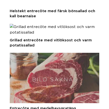
Helstekt entrecôte med färsk bönsallad och
kall bearnaise
Grillad entrecôte med vitlöksost och varm
potatissallad
Entrecôte med medelhavsgratäng