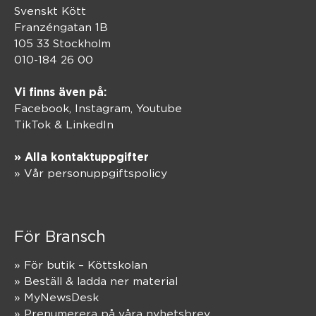
Svenskt Kött
Franzéngatan 1B
105 33 Stockholm
010-184 26 00
Vi finns även på:
Facebook,
Instagram
,
Youtube
TikTok
&
LinkedIn
» Alla kontaktuppgifter
» Vår personuppgiftspolicy
För Bransch
» För butik – Köttskolan
» Beställ & ladda ner material
» MyNewsDesk
» Prenumerera på våra nyhetsbrev