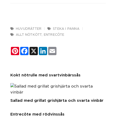
HUVUDRÄTTER
STEKA I PANNA
ALLT NÖTKÖTT
,
ENTRECÔTE
Pinterest
Facebook
X
LinkedIn
Email
Kokt nötrulle med svartvinbärssås
Sallad med grillat grishjärta och svarta vinbär
Entrecôte med rödvinssås