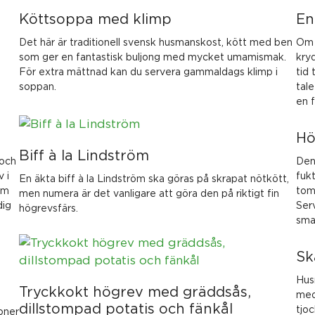
Köttsoppa med klimp
En
Det här är traditionell svensk husmanskost, kött med ben
Om 
som ger en fantastisk buljong med mycket umamismak.
kry
För extra mättnad kan du servera gammaldags klimp i
tid
soppan.
tal
en 
Hö
Biff à la Lindström
 och
Den 
 i
fukt
En äkta biff à la Lindström ska göras på skrapat nötkött,
om
tom
men numera är det vanligare att göra den på riktigt fin
dig
Serv
högrevsfärs.
sma
Sk
Hus
Tryckkokt högrev med gräddsås,
med
dillstompad potatis och fänkål
tjoc
oner