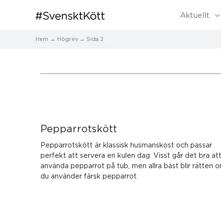
Aktuellt
Hem
Högrev
Sida 2
Sida
Sida
Pepparrotskött
Pepparrotskött är klassisk husmanskost och passar
perfekt att servera en kulen dag. Visst går det bra at
använda pepparrot på tub, men allra bäst blir rätten 
du använder färsk pepparrot.