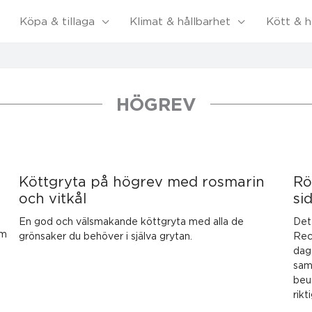
Köpa & tillaga
Klimat & hållbarhet
Kött & h
HÖGREV
Köttgryta på högrev med rosmarin
Rö
och vitkål
si
t
En god och välsmakande köttgryta med alla de
Det 
om
grönsaker du behöver i själva grytan.
Rec
dag
sam
beun
rikt