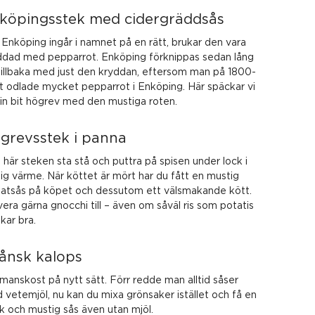
köpingsstek med cidergräddsås
Enköping ingår i namnet på en rätt, brukar den vara
ddad med pepparrot. Enköping förknippas sedan lång
 tillbaka med just den kryddan, eftersom man på 1800-
et odlade mycket pepparrot i Enköping. Här späckar vi
fin bit högrev med den mustiga roten.
grevsstek i panna
här steken sta stå och puttra på spisen under lock i
ig värme. När köttet är mört har du fått en mustig
atsås på köpet och dessutom ett välsmakande kött.
era gärna gnocchi till – även om såväl ris som potatis
kar bra.
ånsk kalops
manskost på nytt sätt. Förr redde man alltid såser
 vetemjöl, nu kan du mixa grönsaker istället och få en
k och mustig sås även utan mjöl.