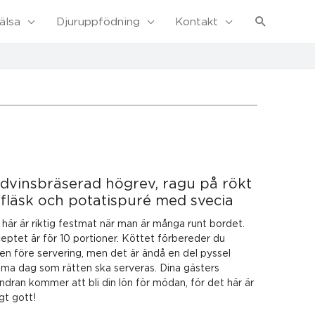
Sök
älsa
Djuruppfödning
Kontakt
dvinsbräserad högrev, ragu på rökt
dfläsk och potatispuré med svecia
här är riktig festmat när man är många runt bordet.
eptet är för 10 portioner. Köttet förbereder du
en före servering, men det är ändå en del pyssel
ma dag som rätten ska serveras. Dina gästers
dran kommer att bli din lön för mödan, för det här är
igt gott!