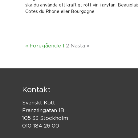
ska du använda ett kraftigt rött vin i grytan, Beaujolais
Cotes du Rhone eller Bourgogne.
« Föregående
1
2
Nästa »
Kontakt
Svenskt Kött
Franzéngatan 1B
105 33 Stockholm
010-184 26 00