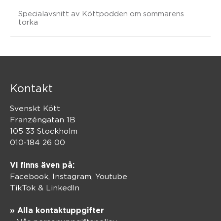
Specialavsnitt av Köttpodden om sommarens
torka
Kontakt
Svenskt Kött
Franzéngatan 1B
105 33 Stockholm
010-184 26 00
Vi finns även på:
Facebook,
Instagram
,
Youtube
TikTok
&
LinkedIn
» Alla kontaktuppgifter