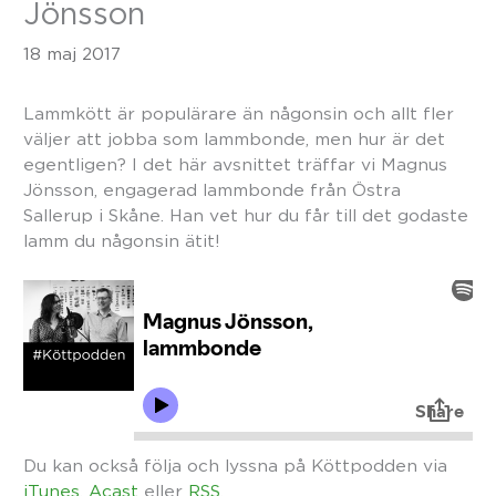
Jönsson
18 maj 2017
Lammkött är populärare än någonsin och allt fler
väljer att jobba som lammbonde, men hur är det
egentligen? I det här avsnittet träffar vi Magnus
Jönsson, engagerad lammbonde från Östra
Sallerup i Skåne. Han vet hur du får till det godaste
lamm du någonsin ätit!
Du kan också följa och lyssna på Köttpodden via
iTunes
,
Acast
eller
RSS
.