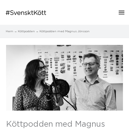
Hu
Hem
Köttpodden
Köttpodden med Magnus Jönsson
Köttpodden med Magnus