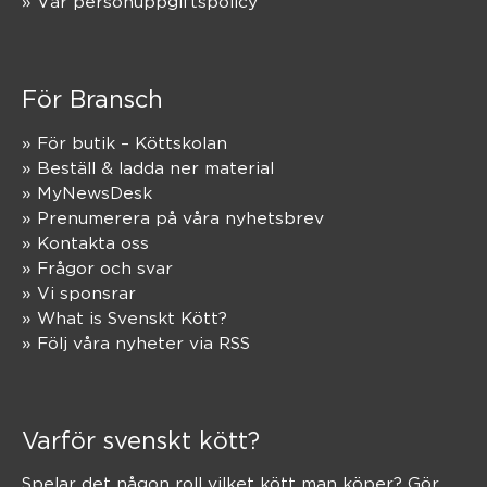
» Vår personuppgiftspolicy
För Bransch
» För butik – Köttskolan
» Beställ & ladda ner material
» MyNewsDesk
» Prenumerera på våra nyhetsbrev
» Kontakta oss
» Frågor och svar
» Vi sponsrar
» What is Svenskt Kött?
» Följ våra nyheter via RSS
Varför svenskt kött?
Spelar det någon roll vilket kött man köper? Gör