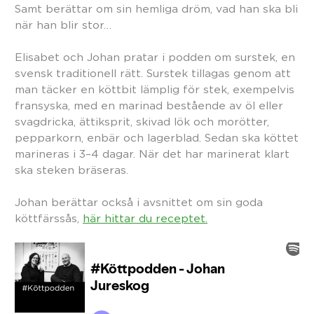
Samt berättar om sin hemliga dröm, vad han ska bli
när han blir stor…
Elisabet och Johan pratar i podden om surstek, en
svensk traditionell rätt. Surstek tillagas genom att
man täcker en köttbit lämplig för stek, exempelvis
fransyska, med en marinad bestående av öl eller
svagdricka, ättiksprit, skivad lök och morötter,
pepparkorn, enbär och lagerblad. Sedan ska köttet
marineras i 3–4 dagar. När det har marinerat klart
ska steken bräseras.
Johan berättar också i avsnittet om sin goda
köttfärssås,
här hittar du receptet.