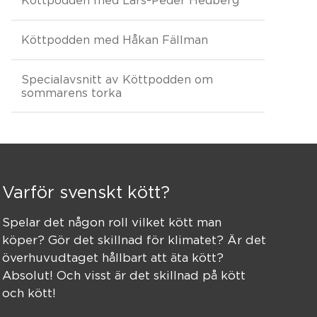
Köttpodden med Håkan Fällman
Specialavsnitt av Köttpodden om
sommarens torka
Varför svenskt kött?
Spelar det någon roll vilket kött man
köper? Gör det skillnad för klimatet? Är det
överhuvudtaget hållbart att äta kött?
Absolut! Och visst är det skillnad på kött
och kött!