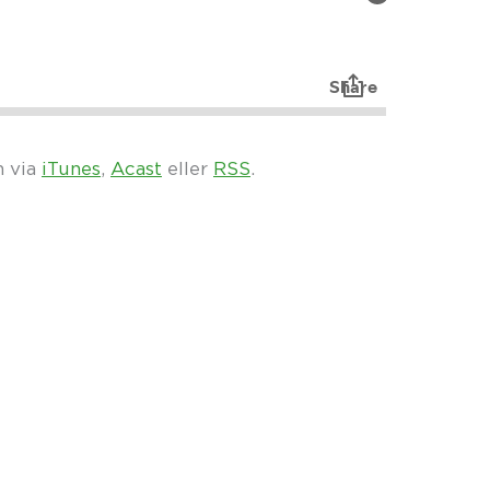
n via
iTunes
,
Acast
eller
RSS
.