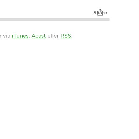
n via
iTunes
,
Acast
eller
RSS
.