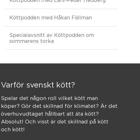
Köttpodden med Håkan Fällman
Specialavsnitt av Köttpodden om
sommarens torka
Varför svenskt kött?
Spelar det någon roll vilket kött man
köper? Gör det skillnad för klimatet? Är det
överhuvudtaget hållbart att äta kött?
Absolut! Och visst är det skillnad på kött
och kött!