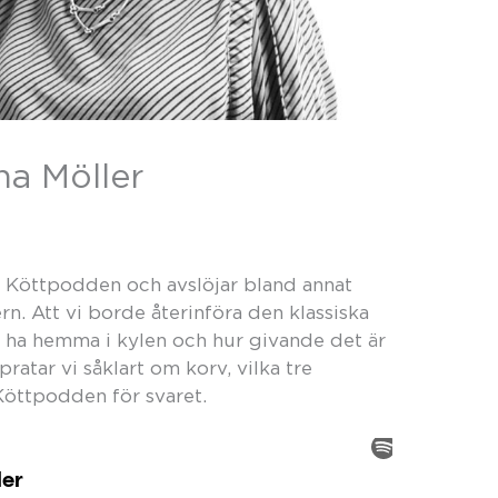
a Möller
r Köttpodden och avslöjar bland annat
. Att vi borde återinföra den klassiska
 ha hemma i kylen och hur givande det är
ratar vi såklart om korv, vilka tre
Köttpodden för svaret.