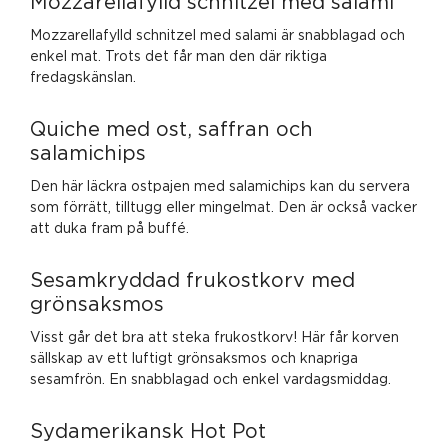
Mozzarellafylld schnitzel med salami
Mozzarellafylld schnitzel med salami är snabblagad och
enkel mat. Trots det får man den där riktiga
fredagskänslan.
Quiche med ost, saffran och
salamichips
Den här läckra ostpajen med salamichips kan du servera
som förrätt, tilltugg eller mingelmat. Den är också vacker
att duka fram på buffé.
Sesamkryddad frukostkorv med
grönsaksmos
Visst går det bra att steka frukostkorv! Här får korven
sällskap av ett luftigt grönsaksmos och knapriga
sesamfrön. En snabblagad och enkel vardagsmiddag.
Sydamerikansk Hot Pot