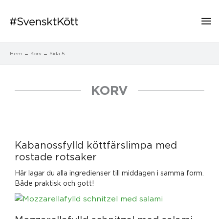
Hu
Hem
Korv
Sida 5
KORV
Sida
Sida
Sida
Sida
Sida
Kabanossfylld köttfärslimpa med
rostade rotsaker
Här lagar du alla ingredienser till middagen i samma form.
Både praktisk och gott!