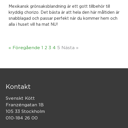
Mexikansk grönsaksblandning är ett gott tillbehör till
kryddig chorizo. Det bästa är att hela den här måltiden är
snabblagad och passar perfekt när du kommer hem och
alla i huset vill ha mat NU!
« Föregående
1
2
3
4
5
Nästa »
Kontakt
Svenskt Kött
Franzéngatan 1B
105 33 Stockholm
010-184 26 00