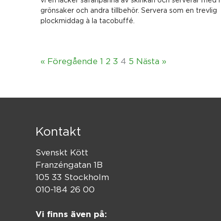
grönsaker och andra tillbehör. Servera som en trevlig
plockmiddag à la tacobuffé.
« Föregående
1
2
3
4
5
Nästa »
Kontakt
Svenskt Kött
Franzéngatan 1B
105 33 Stockholm
010-184 26 00
Vi finns även på: