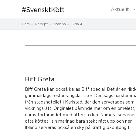
Aktuellt
Hem
Recept
Snabba
Sida 4
Sida
Sida
Sida
Sida
Sida
Biff Greta
Biff Greta kan också kallas Biff special. Det är en rikti
gammaldags restaurangklassiker. Den sägs härstamm
från stadshotellet i Karlstad, där den serverades som
vickningsrätt. Originalet påminde mer om en omelett,
därav förfarandet med att rulla den. Numera serveras
ofta köttet i sin marinad bara stekt rätt upp och ner.
Ibland serveras också en sky på kraftig oxbuljong till.