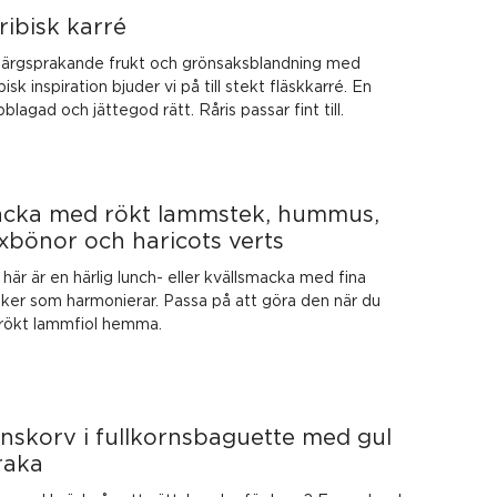
ribisk karré
färgsprakande frukt och grönsaksblandning med
bisk inspiration bjuder vi på till stekt fläskkarré. En
blagad och jättegod rätt. Råris passar fint till.
cka med rökt lammstek, hummus,
xbönor och haricots verts
här är en härlig lunch- eller kvällsmacka med fina
ker som harmonierar. Passa på att göra den när du
 rökt lammfiol hemma.
inskorv i fullkornsbaguette med gul
raka