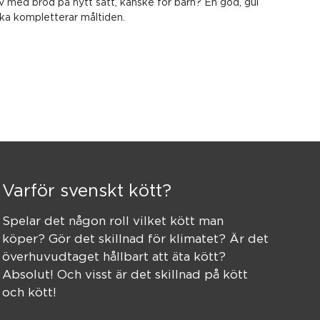
v med bröd på nytt sätt, kanske för barn? En god, gul
aka kompletterar måltiden.
Varför svenskt kött?
Spelar det någon roll vilket kött man
köper? Gör det skillnad för klimatet? Är det
överhuvudtaget hållbart att äta kött?
Absolut! Och visst är det skillnad på kött
och kött!