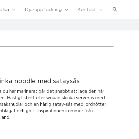
Sök
älsa
Djuruppfödning
Kontakt
inka noodle med sataysås
a du har marinerat går det snabbt att laga den här
ten. Hastigt stekt eller wokad skinka serveras med
nsaksnudlar och en härlig satay-sås med jordnötter.
bblagat och gott. Inspirationen kommer från
iland.