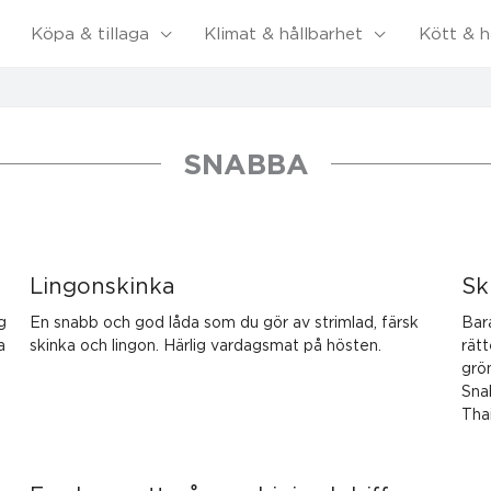
Köpa & tillaga
Klimat & hållbarhet
Kött & h
SNABBA
Lingonskinka
Sk
g
En snabb och god låda som du gör av strimlad, färsk
Bar
a
skinka och lingon. Härlig vardagsmat på hösten.
rät
grö
Sna
Tha