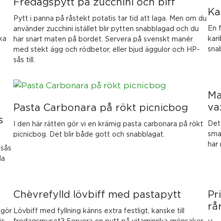
Fredagspytt på zucchini och biff
Ka
Pytt i panna på råstekt potatis tar tid att laga. Men om du
En 
använder zucchini istället blir pytten snabblagad och du
ka
kari
har snart maten på bordet. Servera på svenskt manér
snab
med stekt ägg och rödbetor, eller bjud äggulor och HP-
sås till.
Ma
va
Pasta Carbonara på rökt picnicbog
s
Det 
I den här rätten gör vi en krämig pasta carbonara på rökt
sma
picnicbog. Det blir både gott och snabblagat.
har
 sås
la
Chèvrefylld lövbiff med pastapytt
Pr
rå
 gör
Lövbiff med fyllning känns extra festligt, kanske till
s,
fredagsmyset? Servera en pytt på vitaminrika grönsaker