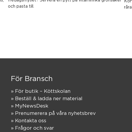
Kor
och pasta till.
rår
För Bransch
» För butik – Köttskolan
» Beställ & ladda ner material
» MyNewsDesk
» Prenumerera på våra nyhetsbrev
» Kontakta oss
» Frågor och svar