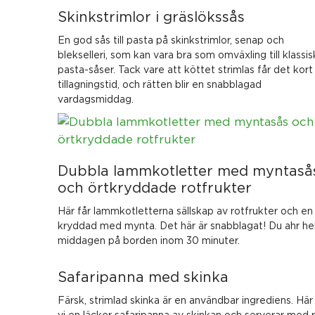
Skinkstrimlor i gräslökssås
En god sås till pasta på skinkstrimlor, senap och
blekselleri, som kan vara bra som omväxling till klassis
pasta-såser. Tack vare att köttet strimlas får det kort
tillagningstid, och rätten blir en snabblagad
vardagsmiddag.
Dubbla lammkotletter med myntaså
och örtkryddade rotfrukter
Här får lammkotletterna sällskap av rotfrukter och en
kryddad med mynta. Det här är snabblagat! Du ahr he
middagen på borden inom 30 minuter.
Safaripanna med skinka
Färsk, strimlad skinka är en användbar ingrediens. Här
vi en läcker safaripanna av skinkan och serverar med ri