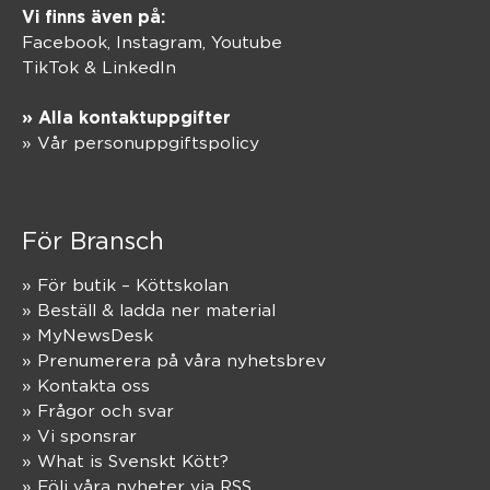
Vi finns även på:
Facebook,
Instagram
,
Youtube
TikTok
&
LinkedIn
» Alla kontaktuppgifter
» Vår personuppgiftspolicy
För Bransch
» För butik – Köttskolan
» Beställ & ladda ner material
» MyNewsDesk
» Prenumerera på våra nyhetsbrev
» Kontakta oss
» Frågor och svar
» Vi sponsrar
» What is Svenskt Kött?
» Följ våra nyheter via RSS