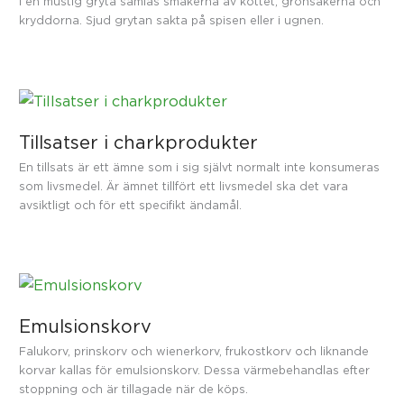
I en mustig gryta samlas smakerna av köttet, grönsakerna och
kryddorna. Sjud grytan sakta på spisen eller i ugnen.
Tillsatser i charkprodukter
En tillsats är ett ämne som i sig självt normalt inte konsumeras
som livsmedel. Är ämnet tillfört ett livsmedel ska det vara
avsiktligt och för ett specifikt ändamål.
Emulsionskorv
Falukorv, prinskorv och wienerkorv, frukostkorv och liknande
korvar kallas för emulsionskorv. Dessa värmebehandlas efter
stoppning och är tillagade när de köps.