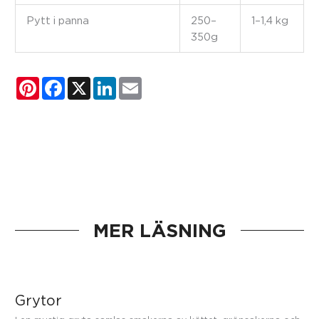
Pytt i panna
250–
1–1,4 kg
350g
Pinterest
Facebook
X
LinkedIn
Email
MER LÄSNING
Grytor