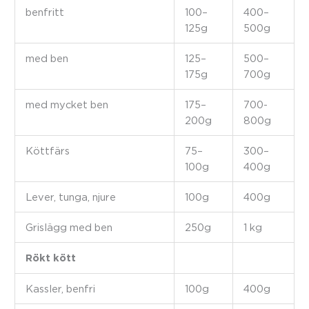
benfritt
100–
400–
125g
500g
med ben
125–
500–
175g
700g
med mycket ben
175–
700-
200g
800g
Köttfärs
75–
300–
100g
400g
Lever, tunga, njure
100g
400g
Grislägg med ben
250g
1 kg
Rökt kött
Kassler, benfri
100g
400g