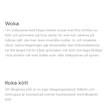
Woka
I en stekpanna med högre kanter wokar man fina strimlor av
kött och grönsaker på hög värme. En wok kan varieras på
många sätt, den kan även innehålla nudlar, ris och smakrika
såser. Själva tillagningen går blixtsnabbt men förberedelserna
tar lite längre tid för både grönsaker och kött ska ligga färdiga
i fina strimlor när man ställer wok- eller stekpannan på spisen.
Koka kött
Att långkoka kött är en lugn tillagningsmetod. Dillkött och
köttsoppa är exempel på svensk husmanskost med långkokt
kött.