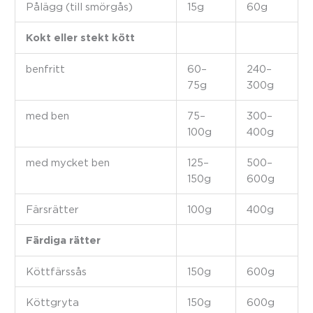
Pålägg (till smörgås)
15g
60g
Kokt eller stekt kött
benfritt
60–
240–
75g
300g
med ben
75–
300–
100g
400g
med mycket ben
125–
500–
150g
600g
Färsrätter
100g
400g
Färdiga rätter
Köttfärssås
150g
600g
Köttgryta
150g
600g