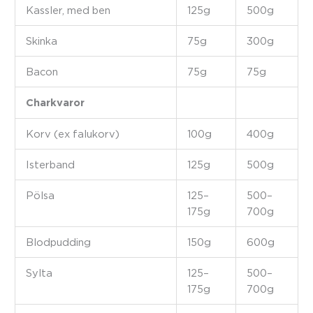
Kassler, med ben
125g
500g
Skinka
75g
300g
Bacon
75g
75g
Charkvaror
Korv (ex falukorv)
100g
400g
Isterband
125g
500g
Pölsa
125–
500–
175g
700g
Blodpudding
150g
600g
Sylta
125–
500–
175g
700g