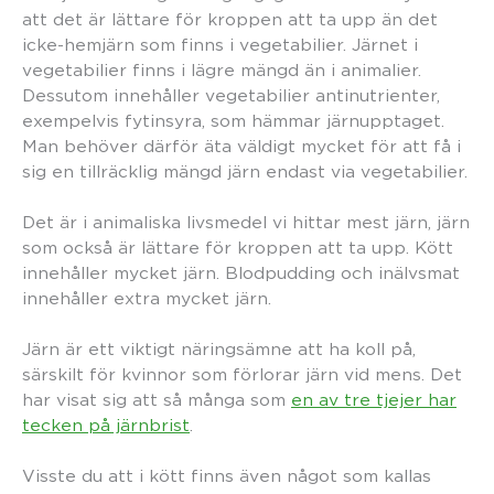
att det är lättare för kroppen att ta upp än det
icke-hemjärn som finns i vegetabilier. Järnet i
vegetabilier finns i lägre mängd än i animalier.
Dessutom innehåller vegetabilier antinutrienter,
exempelvis fytinsyra, som hämmar järnupptaget.
Man behöver därför äta väldigt mycket för att få i
sig en tillräcklig mängd järn endast via vegetabilier.
Det är i animaliska livsmedel vi hittar mest järn, järn
som också är lättare för kroppen att ta upp. Kött
innehåller mycket järn. Blodpudding och inälvsmat
innehåller extra mycket järn.
Järn är ett viktigt näringsämne att ha koll på,
särskilt för kvinnor som förlorar järn vid mens. Det
har visat sig att så många som
en av tre tjejer har
tecken på järnbrist
.
Visste du att i kött finns även något som kallas