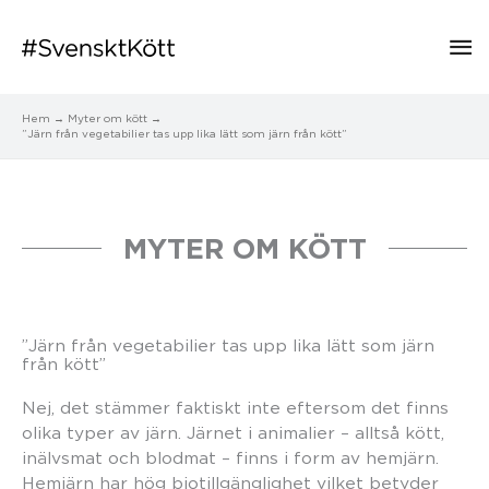
Hu
Hem
Myter om kött
”Järn från vegetabilier tas upp lika lätt som järn från kött”
MYTER OM KÖTT
”Järn från vegetabilier tas upp lika lätt som järn
från kött”
Nej, det stämmer faktiskt inte eftersom det finns
olika typer av järn. Järnet i animalier – alltså kött,
inälvsmat och blodmat – finns i form av hemjärn.
Hemjärn har hög biotillgänglighet vilket betyder