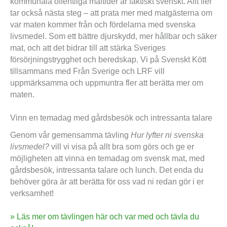
kommunala offentliga måltider är faktiskt svenskt. Allt fler
tar också nästa steg – att prata mer med matgästerna om
var maten kommer från och fördelarna med svenska
livsmedel. Som ett bättre djurskydd, mer hållbar och säker
mat, och att det bidrar till att stärka Sveriges
försörjningstrygghet och beredskap. Vi på Svenskt Kött
tillsammans med Från Sverige och LRF vill
uppmärksamma och uppmuntra fler att berätta mer om
maten.
Vinn en temadag med gårdsbesök och intressanta talare
Genom vår gemensamma tävling
Hur lyfter ni svenska
livsmedel?
vill vi visa på allt bra som görs och ge er
möjligheten att vinna en temadag om svensk mat, med
gårdsbesök, intressanta talare och lunch. Det enda du
behöver göra är att berätta för oss vad ni redan gör i er
verksamhet!
» Läs mer om tävlingen här och var med och tävla du