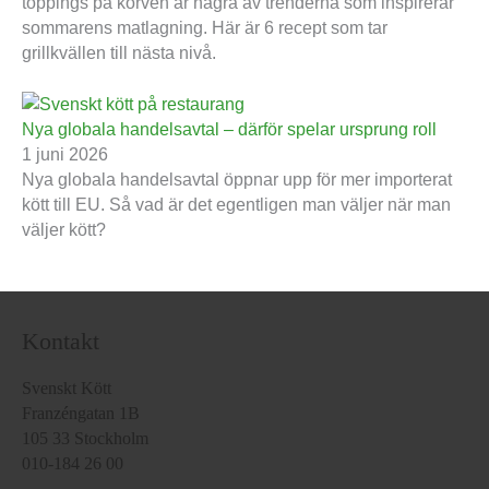
toppings på korven är några av trenderna som inspirerar
sommarens matlagning. Här är 6 recept som tar
grillkvällen till nästa nivå.
Nya globala handelsavtal – därför spelar ursprung roll
1 juni 2026
Nya globala handelsavtal öppnar upp för mer importerat
kött till EU. Så vad är det egentligen man väljer när man
väljer kött?
Kontakt
Svenskt Kött
Franzéngatan 1B
105 33 Stockholm
010-184 26 00