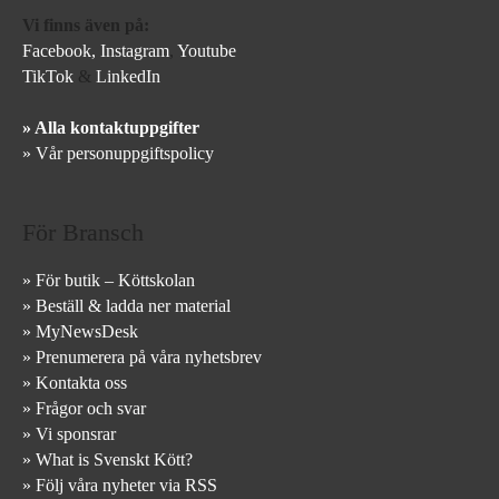
Vi finns även på:
Facebook,
Instagram
,
Youtube
TikTok
&
LinkedIn
» Alla kontaktuppgifter
» Vår personuppgiftspolicy
För Bransch
» För butik – Köttskolan
» Beställ & ladda ner material
» MyNewsDesk
» Prenumerera på våra nyhetsbrev
» Kontakta oss
» Frågor och svar
» Vi sponsrar
» What is Svenskt Kött?
» Följ våra nyheter via RSS