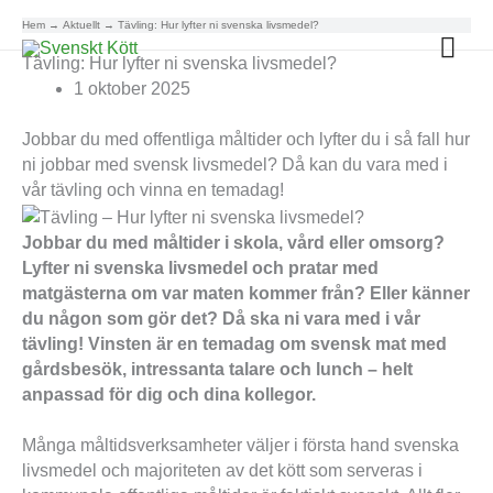
Hem
Aktuellt
Tävling: Hur lyfter ni svenska livsmedel?
Huv
Tävling: Hur lyfter ni svenska livsmedel?
1 oktober 2025
Jobbar du med offentliga måltider och lyfter du i så fall hur
ni jobbar med svensk livsmedel? Då kan du vara med i
vår tävling och vinna en temadag!
Jobbar du med måltider i skola, vård eller omsorg?
Lyfter ni svenska livsmedel och pratar med
matgästerna om var maten kommer från? Eller känner
du någon som gör det? Då ska ni vara med i vår
tävling! Vinsten är en temadag om svensk mat med
gårdsbesök, intressanta talare och lunch – helt
anpassad för dig och dina kollegor.
Många måltidsverksamheter väljer i första hand svenska
livsmedel och majoriteten av det kött som serveras i