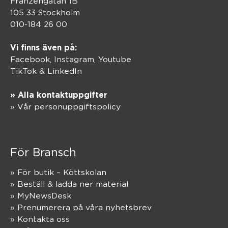
Franzéngatan 1B
105 33 Stockholm
010-184 26 00
Vi finns även på:
Facebook,
Instagram
,
Youtube
TikTok
&
LinkedIn
» Alla kontaktuppgifter
» Vår personuppgiftspolicy
För Bransch
» För butik – Köttskolan
» Beställ & ladda ner material
» MyNewsDesk
» Prenumerera på våra nyhetsbrev
» Kontakta oss