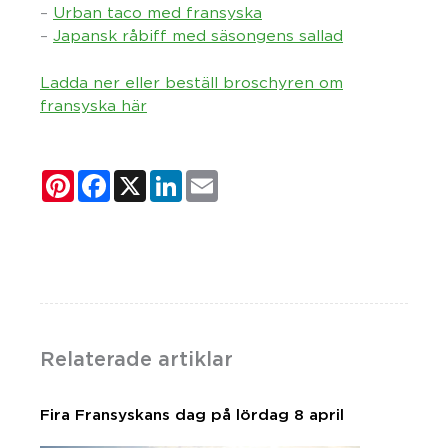
–
Urban taco med fransyska
–
Japansk råbiff med säsongens sallad
Ladda ner eller beställ broschyren om
fransyska här
Pinterest
Facebook
X
LinkedIn
Email
Relaterade artiklar
Fira Fransyskans dag på lördag 8 april